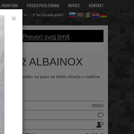
A AVANTURA
POGOJI POSLOVANJA
NOVICE
KONTAKT
Registriraj se
Ste pozabili geslo?
sl
en
it
hr
de
 za nož ALBAINOX
opne nože. Nosilec na pasu se lahko obrača v različne
ilka :
29503
delek
u