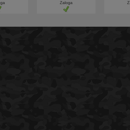
oga
Zaloga
Z