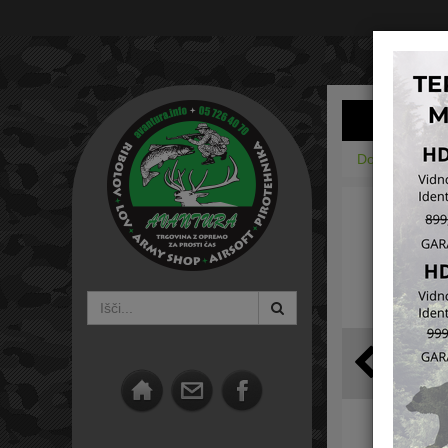
Domov
Noži