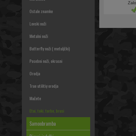
Zal
Ostale znamke
Lovski noži
Metalni noži
Butterfly noži ( metuljčki)
Posebni noži, okrasni
Orodja
True utilitiy orodja
Mačete
Etui, toki, torbe, brusi
Samoobramba