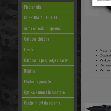
Pirotehnika
ODPRODAJA - OUTLET
Army oblačila in oprema
Outdoor oblačila
Lovstvo
Materia
Odpira
Outdoor in preživetje v naravi
Velikos
Packing
Ribičija
Več si
Obutev in gamaše
Optika, kamere in montaže
Orožje in ostala oprema