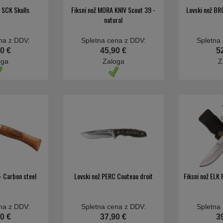
ž SCK Skulls
Fiksni nož MORA KNIV Scout 39 -
Lovski nož B
natural
na z DDV:
Spletna cena z DDV:
Spletna
0 €
45,90 €
5
oga
Zaloga
Z
- Carbon steel
Lovski nož PERC Couteau droit
Fiksni nož ELK
na z DDV:
Spletna cena z DDV:
Spletna
0 €
37,90 €
3