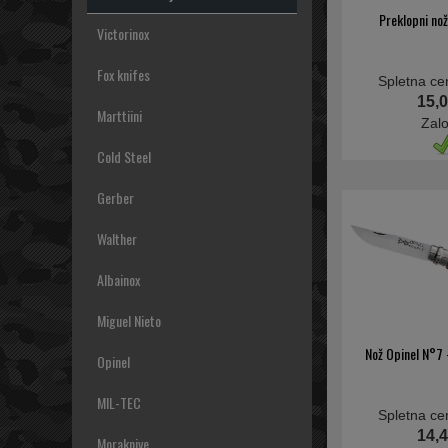
Preklopni no
Victorinox
Fox knifes
Spletna ce
15,0
Marttiini
Zal
Cold Steel
Gerber
Walther
Albainox
Miguel Nieto
Nož Opinel N°7 
Opinel
MIL-TEC
Spletna ce
14,4
Moraknive