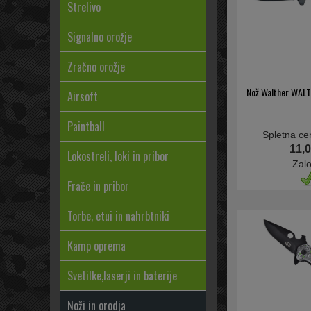
Strelivo
Signalno orožje
Zračno orožje
Nož Walther WAL
Airsoft
Paintball
Spletna ce
11,0
Lokostreli, loki in pribor
Zal
Frače in pribor
Torbe, etui in nahrbtniki
Kamp oprema
Svetilke,laserji in baterije
Noži in orodja