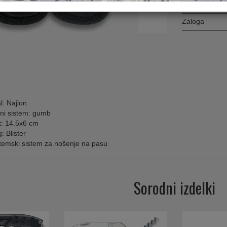
Spletna 
Zaloga
l: Najlon
lni sistem: gumb
t: 14.5x6 cm
: Blister
stemski sistem za nošenje na pasu
Sorodni izdelki