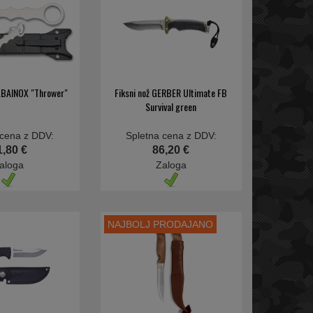
ALBAINOX "Thrower"
Fiksni nož GERBER Ultimate FB
Survival green
 cena z DDV:
Spletna cena z DDV:
1,80 €
86,20 €
aloga
Zaloga
NAJBOLJ PRODAJANO