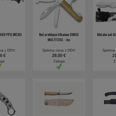
THER PPQ MICRO
Nož preklopni Albainox DINGO
Metalni nož 
MULTITOOL - les
na z DDV:
Spletna cena z DDV:
Spletna
0 €
28,00 €
2
oga
Zaloga
Z