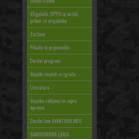
Dimni izdelki
Vžigalniki ZIPPO in ostali,
pribor za vžigalnike
Zastave
Pikade in pripomočki
Darilni program
Vojaški modeli in igrače
Literatura
Vojaška rabljena in repro
oprema
Darilni bon AVANTURA.INFO
SAMOOSKRBA LARIS