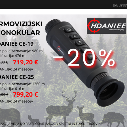
TRGOVIN
Vaša košarica je še prazna
Prijavi se
 in orodja
Etui, toki, torbe, brusi
Etui
Etui za prekl
smeri.
Kataloška štev
Vprašaj za iz
Pošlji prijatelj