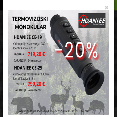
Podrobno
Menu
Košarica
Vaša košarica je še prazna
sl
en
it
hr
de
Domov
Torbe, etui in nahrbtniki
Razvrsti po:
ceni
nazivu
Camel bag nahrbtniki