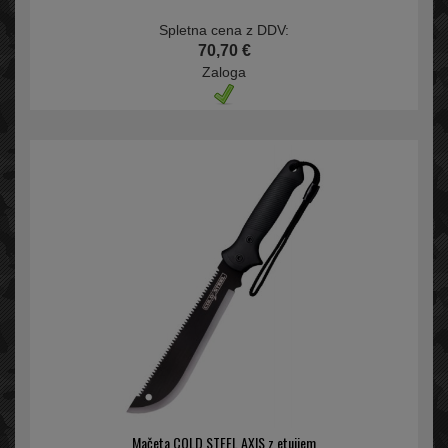
Spletna cena z DDV:
70,70 €
Zaloga
Mačeta COLD STEEL AXIS z etuijem