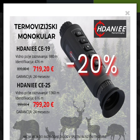
Podrobno
Menu
Košarica
Vaša košarica je še prazna
sl
en
it
hr
de
Domov
Noži in orodja
Mačete
Razvrsti po:
ceni
nazivu