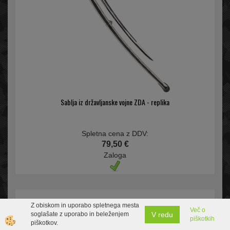
Sablja iz državljanske vojne ZDA - replika
Spletna cena z DDV:
79,50 €
Zaloga
Z obiskom in uporabo spletnega mesta
Več o
V redu
soglašate z uporabo in beleženjem
piškotkih
piškotkov.