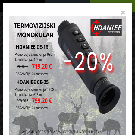
Podrobno
Menu
Košarica
Vaša košarica je še prazna
sl
en
it
hr
de
Domov
Signalno orožje
Razpočniki
Razvrsti po:
ceni
nazivu