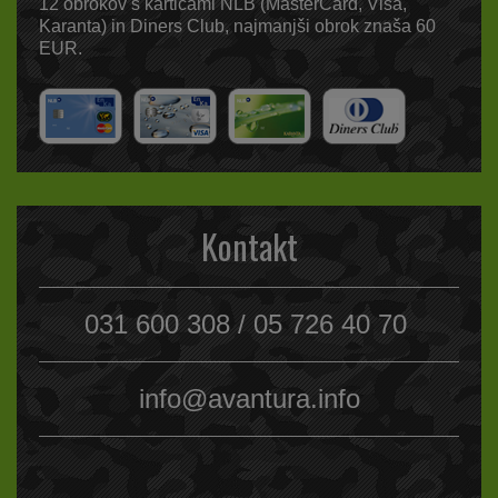
12 obrokov s karticami NLB (MasterCard, Visa,
Karanta) in Diners Club, najmanjši obrok znaša 60
EUR.
Kontakt
031 600 308 / 05 726 40 70
info@avantura.info