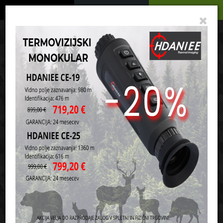
Podrobno
Menu
Košarica
Vaša košarica je še prazna
sl
en
it
hr
de
Domov
Lovstvo
Hlače
Razvrsti po:
ceni
nazivu
Akcijski artikli v skupini