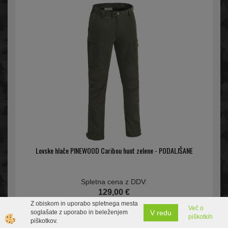
Lovske hlače PINEWOOD Caribou hunt zelene - PODALJŠANE
Spletna cena z DDV:
129,00 €
Zaloga
Z obiskom in uporabo spletnega mesta
Več o
V redu
soglašate z uporabo in beleženjem
piškotkih
piškotkov.