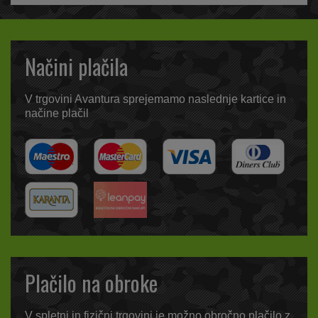
Načini plačila
V trgovini Avantura sprejemamo naslednje kartice in
načine plačil
Plačilo na obroke
V spletni in fizični trgovini je možno obročno plačilo z