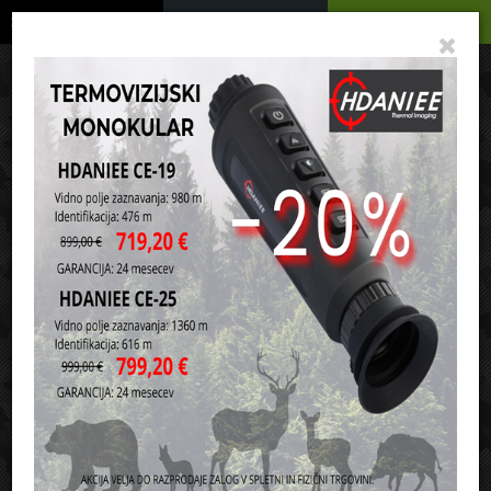
Podrobno
Menu
Košarica
Vaša košarica je še prazna
sl
en
it
hr
de
Domov
Noži in orodja
Walther
Razvrsti po:
ceni
nazivu