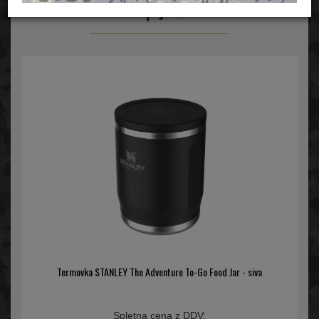
Termosi za pijačo in hrano
Termovka STANLEY The Adventure To-Go Food Jar - siva
Spletna cena z DDV: