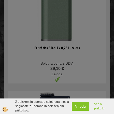
Prisrčnica STANLEY 0,23 l - zelena
Spletna cena z DDV:
29,10 €
Zaloga
Z obiskom in uporabo spletnega mesta
Več o
V redu
soglašate z uporabo in beleženjem
piškotkih
piškotkov.