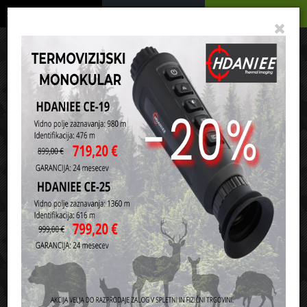
Podrobno
Menu
Košarica
Vaša košarica je še prazna
sl
en
it
hr
de
Domov
Kamp oprema
Termosi za pijačo in hrano
Razvrsti po:
ceni
nazivu