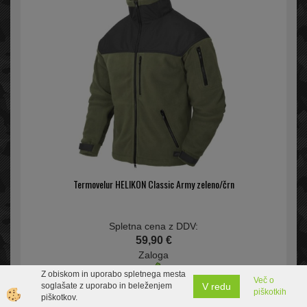
Termovelur HELIKON Classic Army zeleno/črn
Spletna cena z DDV:
59,90 €
Zaloga
Z obiskom in uporabo spletnega mesta
Več o
V redu
soglašate z uporabo in beleženjem
piškotkih
piškotkov.