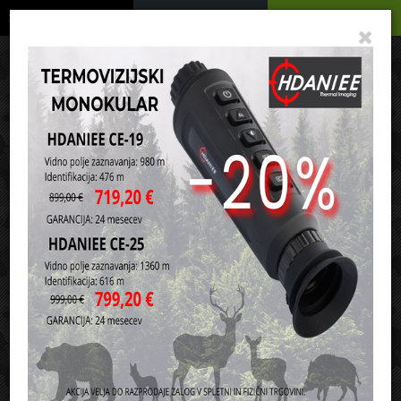
Podrobno
Menu
Košarica
Vaša košarica je še prazna
sl
en
it
hr
de
Domov
Lovstvo
Puloverji, jope in termovelurji
Razvrsti po:
ceni
nazivu
Akcijski artikli v skupini