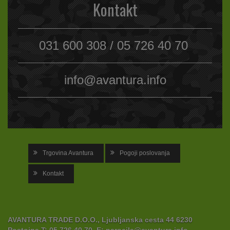
Kontakt
031 600 308 / 05 726 40 70
info@avantura.info
Trgovina Avantura
Pogoji poslovanja
Kontakt
AVANTURA TRADE D.O.O., Ljubljanska cesta 44 6230
Postojna
T:
05 726 40 70,
E:
narocila@avantura.info