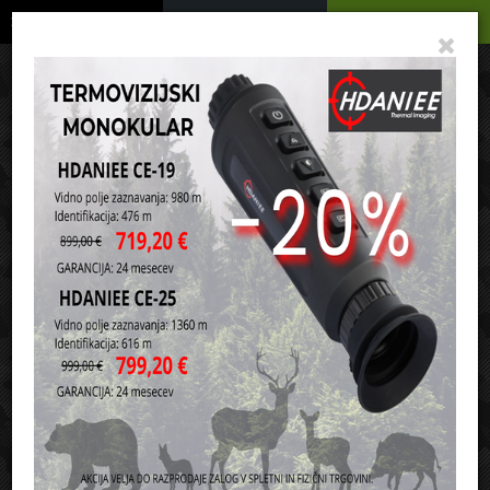
Podrobno
Menu
Košarica
Vaša košarica je še prazna
sl
en
it
hr
de
Domov
Strelivo
Krogelno strelivo za puške
Razvrsti po:
ceni
nazivu
223 Remnigton