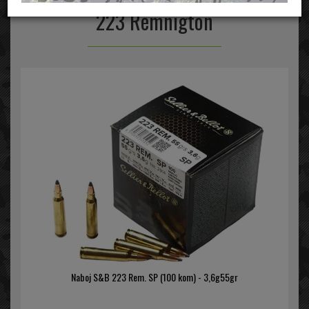
223 Remnigton
Naboj S&B 223 Rem. SP (100 kom) - 3,6g55gr