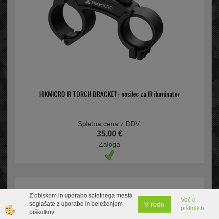
HIKMICRO IR TORCH BRACKET- nosilec za IR iluminator
Spletna cena z DDV:
35,00 €
Zaloga
Z obiskom in uporabo spletnega mesta
Več o
V redu
soglašate z uporabo in beleženjem
piškotkih
piškotkov.