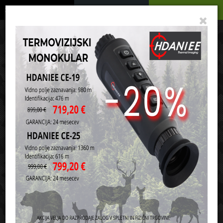
Podrobno
Menu
Košarica
Vaša košarica je še prazna
sl
en
it
hr
de
Domov
Optika, kamere in montaže
Nočna optika
Razvrsti po:
ceni
nazivu