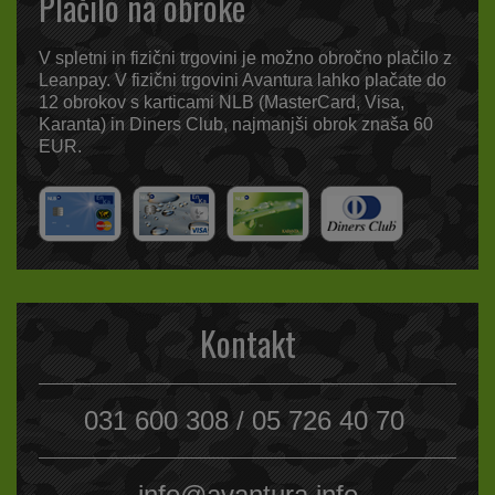
Plačilo na obroke
V spletni in fizični trgovini je možno obročno plačilo z
Leanpay. V fizični trgovini Avantura lahko plačate do
12 obrokov s karticami NLB (MasterCard, Visa,
Karanta) in Diners Club, najmanjši obrok znaša 60
EUR.
Kontakt
031 600 308 / 05 726 40 70
info@avantura.info