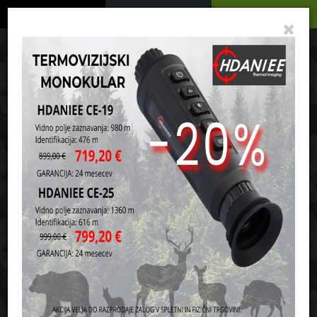
Podrobno
Menu
Košarica
Vaša košarica je še prazna
sl
en
it
hr
de
Domov
Ribičija
Mlinčki
Baitrunner mlinčki
Razvrsti po:
ceni
nazivu