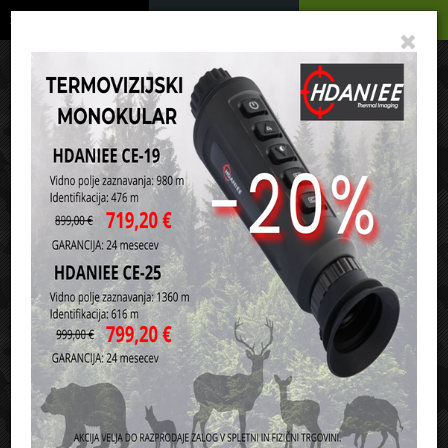
Podrobno
Menu
Košarica
Vaša košarica je še prazna
sl
en
it
hr
de
Domov
Strelivo
Krogelno strelivo za puške
Razvrsti po:
ceni
nazivu
6,5 CARCANO