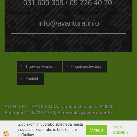
031 600 308 / 05 726 40 70
info@avantura.info
Trgovina Avantura
Pogoji poslovanja
Kontakt
AVANTURA TRADE D.O.O., Ljubljanska cesta 44 6230
Postojna
T:
05 726 40 70,
E:
narocila@avantura.info
Z obiskom in uporabo spletnega mesta
Več o
V redu
soglašate z uporabo in beleženjem
piškotkih
Izdelava spletne trgovine
piškotkov.