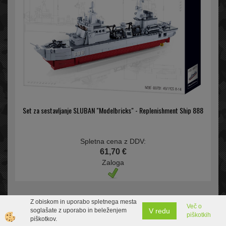
Set za sestavljanje SLUBAN "Modelbricks" - Replenishment Ship 888
Spletna cena z DDV:
61,70 €
Zaloga
Z obiskom in uporabo spletnega mesta
Več o
V redu
soglašate z uporabo in beleženjem
piškotkih
piškotkov.