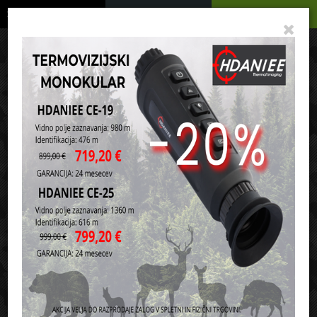
Podrobno
Menu
Košarica
Vaša košarica je še prazna
sl
en
it
hr
de
Domov
Vojaški modeli in igrače
Razvrsti po:
ceni
nazivu
Seti za sestavljanje SLUBAN kocke