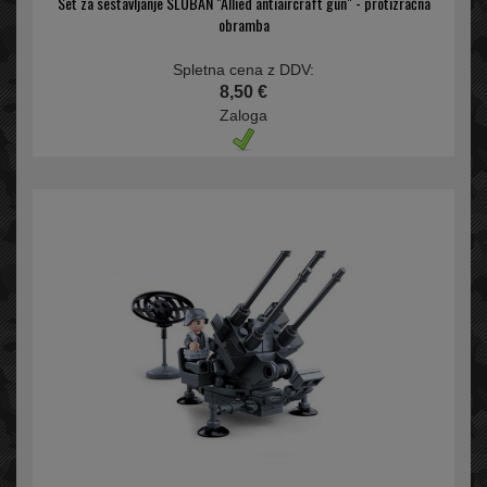
Set za sestavljanje SLUBAN "Allied antiaircraft gun" - protizračna
obramba
Spletna cena z DDV:
8,50 €
Zaloga