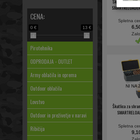
Škatlica za shra
SMARTRELOADER 
CENA:
Spletna ce
6,5
0 €
13 €
Zal
Pirotehnika
ODPRODAJA - OUTLET
Army oblačila in oprema
NI NA
Outdoor oblačila
Lovstvo
Škatlica za shra
SMARTRELOA
Outdoor in preživetje v naravi
Spletna ce
Ribičija
9,1
Zal