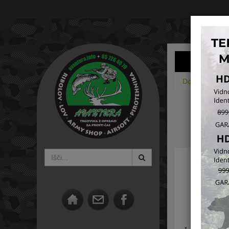
Domov
Orož