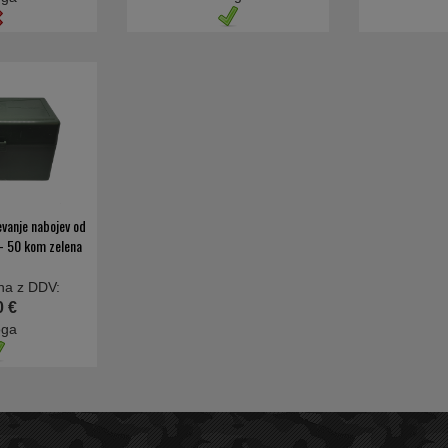
evanje nabojev od
- 50 kom zelena
na z DDV:
0 €
oga