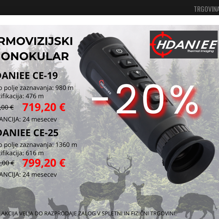
TRGOVIN
Vaša košarica je še prazna
Prijavi se
je in ostala oprema
Škatlice za shranjevanje nabojev
Škatlice za shranjevanje 
NI 