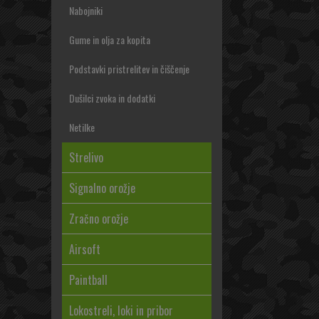
Nabojniki
Gume in olja za kopita
Podstavki pristrelitev in čiščenje
Dušilci zvoka in dodatki
Netilke
Strelivo
Signalno orožje
Zračno orožje
Airsoft
Paintball
Lokostreli, loki in pribor