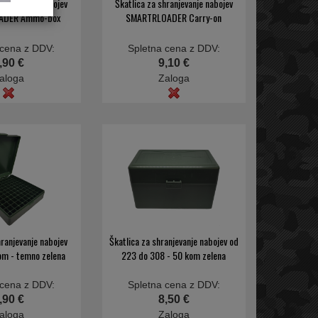
hranjevanje nabojev
Škatlica za shranjevanje nabojev
ADER Ammo-box
SMARTRLOADER Carry-on
 cena z DDV:
Spletna cena z DDV:
,90 €
9,10 €
aloga
Zaloga
hranjevanje nabojev
Škatlica za shranjevanje nabojev od
om - temno zelena
223 do 308 - 50 kom zelena
 cena z DDV:
Spletna cena z DDV:
,90 €
8,50 €
aloga
Zaloga