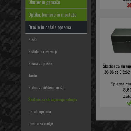
Obutev in gamaše
Optika, kamere in montaže
Orožje in ostala oprema
Puške
Pištole in revolverji
Pasovi za puške
Škatlica za shranj
30-06 do 9,3x62 
Tarče
Spletna ce
Pribor za čiščenje orožja
8,6
Zal
Škatlice za shranjevanje nabojev
Ostala oprema
Omare za orožje