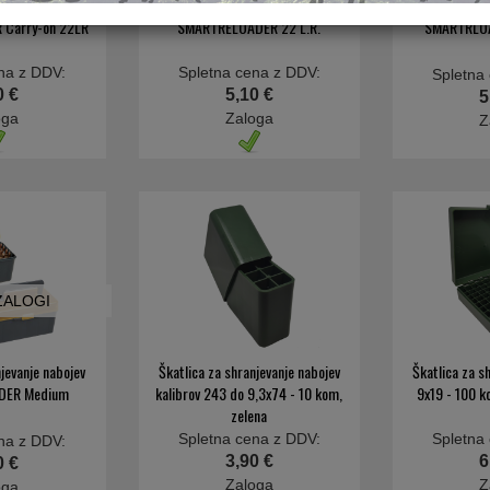
njevanje nabojev
Škatlica za shranjevanje nabojev
Škatlica za s
Carry-on 22LR
SMARTRELOADER 22 L.R.
SMARTRLO
na z DDV:
Spletna cena z DDV:
Spletna
0 €
5,10 €
5
oga
Zaloga
Z
 ZALOGI
njevanje nabojev
Škatlica za shranjevanje nabojev
Škatlica za s
DER Medium
kalibrov 243 do 9,3x74 - 10 kom,
9x19 - 100 k
zelena
Spletna cena z DDV:
Spletna
na z DDV:
3,90 €
6
0 €
Zaloga
Z
oga