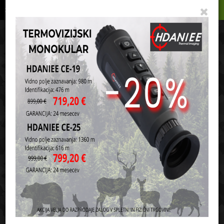
Podrobno
Menu
Košarica
Vaša košarica je še prazna
sl
en
it
hr
de
Domov
Ribičija
Morski ribolov
Panule
Razvrsti po:
ceni
nazivu