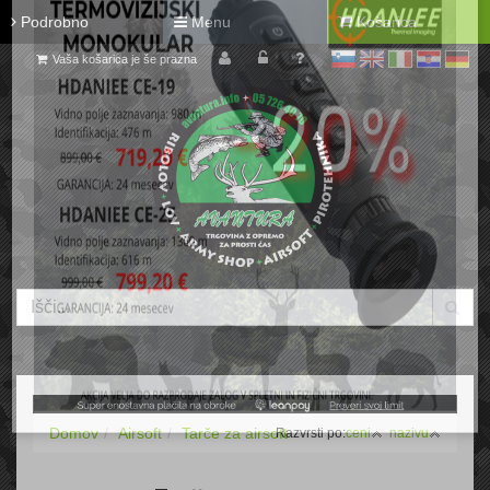
Podrobno
Menu
Košarica
Vaša košarica je še prazna
sl
en
it
hr
de
Domov
Airsoft
Tarče za airsoft
Razvrsti po:
ceni
nazivu