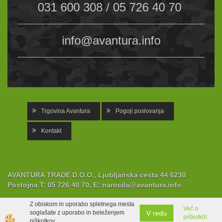
031 600 308 / 05 726 40 70
info@avantura.info
Trgovina Avantura
Pogoji poslovanja
Kontakt
AVANTURA TRADE D.O.O., Ljubljanska cesta 44 6230
Postojna
T:
05 726 40 70,
E:
narocila@avantura.info
Z obiskom in uporabo spletnega mesta
Več o
V redu
soglašate z uporabo in beleženjem
piškotkih
Izdelava spletne trgovine
piškotkov.