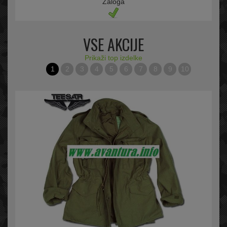
Zaloga
VSE AKCIJE
Prikaži top izdelke
1
2
3
4
5
6
7
8
9
10