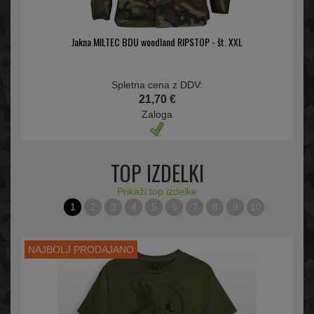
Jakna MILTEC BDU woodland RIPSTOP - št. XXL
Spletna cena z DDV:
21,70 €
Zaloga
TOP IZDELKI
Prikaži top izdelke
1
2
3
4
5
6
7
8
9
10
NAJBOLJ PRODAJANO