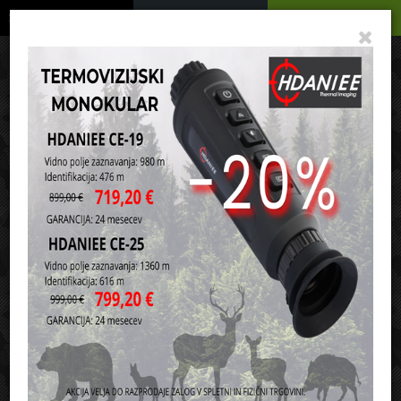
Trgovina
Menu
Košarica
Vaša košarica je še prazna
sl
en
it
hr
de
Novi artikli
1
2
3
4
5
6
7
8
9
10