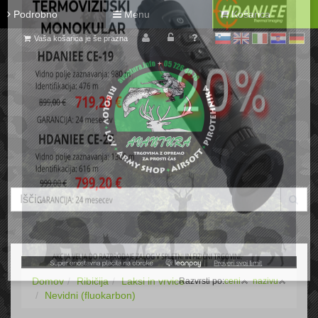
Podrobno
Menu
Košarica
Vaša košarica je še prazna
sl
en
it
hr
de
Domov
Ribičija
Laksi in vrvice
Razvrsti po:
ceni
nazivu
Nevidni (fluokarbon)