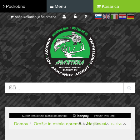
Podrobno
Menu
Košarica
Vaša košarica je še prazna
sl
en
it
hr
de
Domov
Orožje in ostala oprema
Netilke
Razvrsti po:
ceni
nazivu