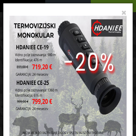
Podrobno
Menu
Košarica
Vaša košarica je še prazna
sl
en
it
hr
de
Domov
Strelivo
Krogelno strelivo za puške
Razvrsti po:
ceni
nazivu
7mm REM MAG