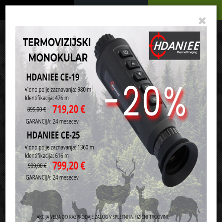
Podrobno
Menu
Košarica
Vaša košarica je še prazna
sl
en
it
hr
de
Domov
Strelivo
Malokalibrsko strelivo (MK)
Razvrsti po:
ceni
nazivu
17 HMR