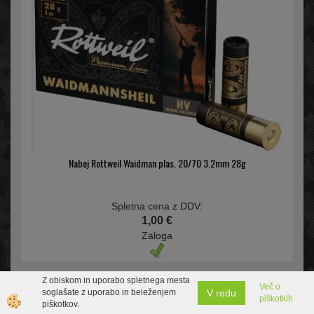
Naboj Rottweil Waidman plas. 20/70 3.2mm 28g
Spletna cena z DDV:
1,00 €
Zaloga
Z obiskom in uporabo spletnega mesta
Več o
V redu
soglašate z uporabo in beleženjem
piškotkih
piškotkov.