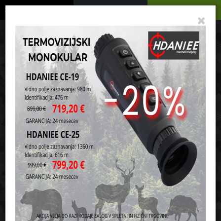
Podrobno
Menu
Košarica
Vaša košarica je še prazna
sl
en
it
hr
de
Domov
Strelivo
Šibreno strelivo
Razvrsti po:
ceni
nazivu
1
2