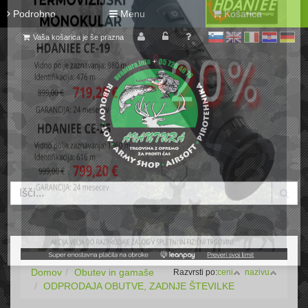
Podrobno
Menu
Košarica
Vaša košarica je še prazna
sl
en
it
hr
de
Domov
Obutev in gamaše
Razvrsti po:
ceni
nazivu
ODPRODAJA OBUTVE, ZADNJE ŠTEVILKE