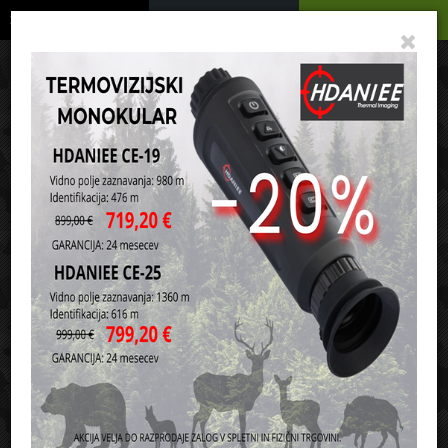
Podrobno
Menu
Košarica
Vaša košarica je še prazna
sl
en
it
hr
de
Domov
Airsoft
Laserji, taktične luči in montaže
Razvrsti po:
ceni
nazivu