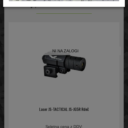
Laserji, taktične luči in montaže
NI NA ZALOGI
Laser JS-TACTICAL JS-JG5R Rdeč
Spletna cena z DDV: