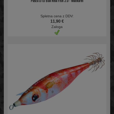
Pušča DTD Ball Real Fish 3.0 - Mackarel
Spletna cena z DDV:
11,90 €
Zaloga