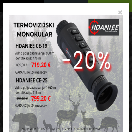
Podrobno
Menu
Košarica
Vaša košarica je še prazna
sl
en
it
hr
de
Domov
Ribičija
Morski ribolov
Pušče
Razvrsti po:
ceni
nazivu
1
2