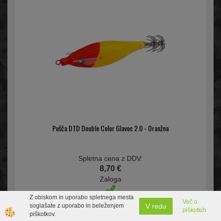
Pušča DTD Double Color Glavoc 2.0 - Oranžna
Spletna cena z DDV:
8,70 €
Zaloga
Z obiskom in uporabo spletnega mesta
Več o
V redu
soglašate z uporabo in beleženjem
piškotkih
piškotkov.