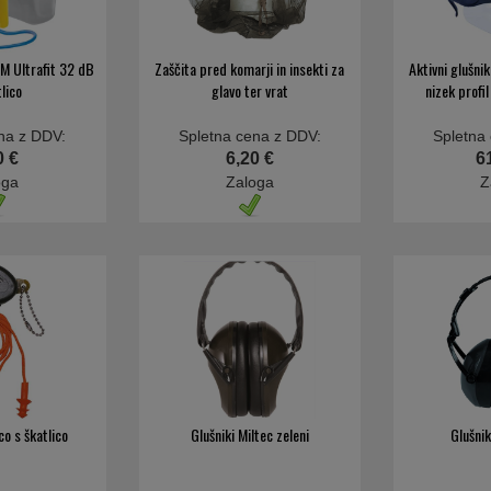
 3M Ultrafit 32 dB
Zaščita pred komarji in insekti za
Aktivni glušn
tlico
glavo ter vrat
nizek profil
na z DDV:
Spletna cena z DDV:
Spletna
0 €
6,20 €
6
oga
Zaloga
Z
ico s škatlico
Glušniki Miltec zeleni
Glušnik