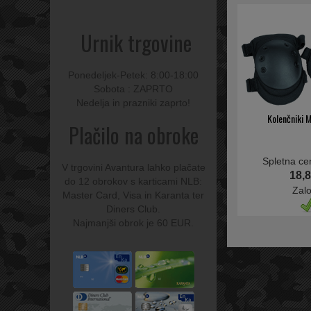
Urnik trgovine
Ponedeljek-Petek: 8:00-18:00
Sobota : ZAPRTO
Nedelja in prazniki zaprto!
Kolenčniki 
Plačilo na obroke
Spletna ce
V trgovini Avantura lahko plačate
18,8
do 12 obrokov s karticami NLB:
Zal
Master Card, Visa in Karanta ter
Diners Club.
Najmanjši obrok je 60 EUR.