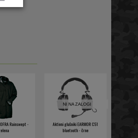
NI NA ZALOGI
COFRA Rainswept -
Aktivni glušniki EARMOR C51
zelena
bluetooth - črne