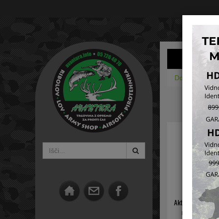
Domov
Army
Aktivni glušniki
nizek profil + 