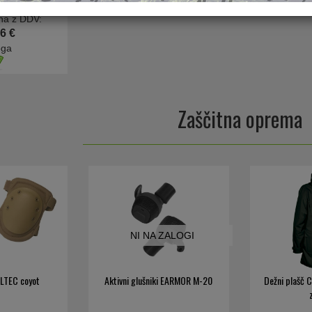
na z DDV:
6 €
oga
Zaščitna oprema
NI NA ZALOGI
ILTEC coyot
Aktivni glušniki EARMOR M-20
Dežni plašč 