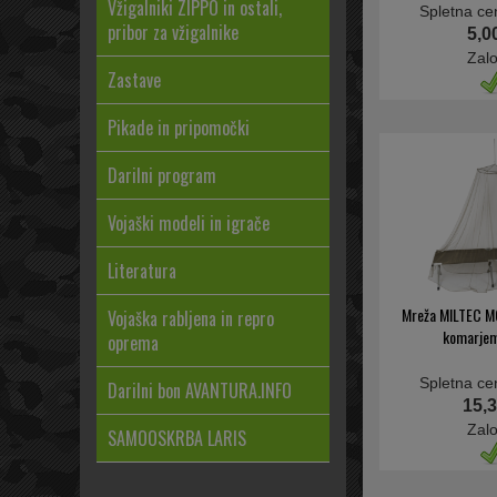
Vžigalniki ZIPPO in ostali,
Spletna ce
pribor za vžigalnike
5,0
Zal
Zastave
Pikade in pripomočki
Darilni program
Vojaški modeli in igrače
Literatura
Mreža MILTEC M
Vojaška rabljena in repro
komarjem
oprema
Spletna ce
Darilni bon AVANTURA.INFO
15,3
Zal
SAMOOSKRBA LARIS