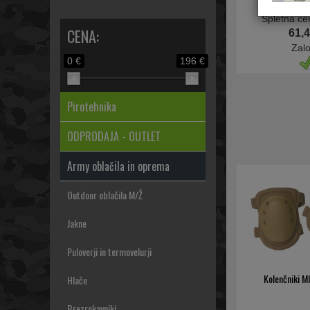
Spletna ce
CENA:
61,4
Zal
0 €
196 €
Pirotehnika
ODPRODAJA - OUTLET
Army oblačila in oprema
Outdoor oblačila M/Ž
Jakne
Puloverji in termovelurji
Kolenčniki M
Hlače
Brezrokavniki