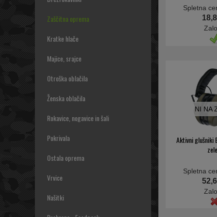
Spletna ce
18,8
Zaščitna oprema
Zal
Kratke hlače
Majice, srajce
Otroška oblačila
Ženska oblačila
NI NA
Rokavice, nogavice in šali
Pokrivala
Aktivni glušnik
zel
Ostala oprema
Spletna ce
Vrvice
52,6
Zal
Našitki