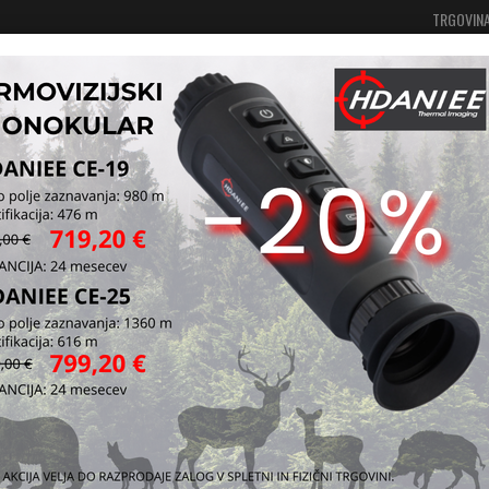
TRGOVIN
Vaša košarica je še prazna
Prijavi se
 oblačila in oprema
Zaščitna oprema
Akcijski artikli v skup
 CALDWELL E-MAX
zaščitna očala