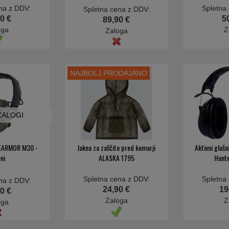
na z DDV:
Spletna
Spletna cena z DDV:
0 €
5
89,90 €
oga
Z
Zaloga
NAJBOLJ PRODAJANO
 ZALOGI
i EARMOR M30 -
Jakna za zaščito pred komarji
Aktivni gluš
eni
ALASKA 1795
Hunt
Spletna cena z DDV:
Spletna
na z DDV:
24,90 €
19
0 €
Zaloga
Z
oga