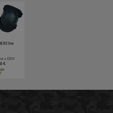
MILTEC črni
na z DDV:
0 €
oga