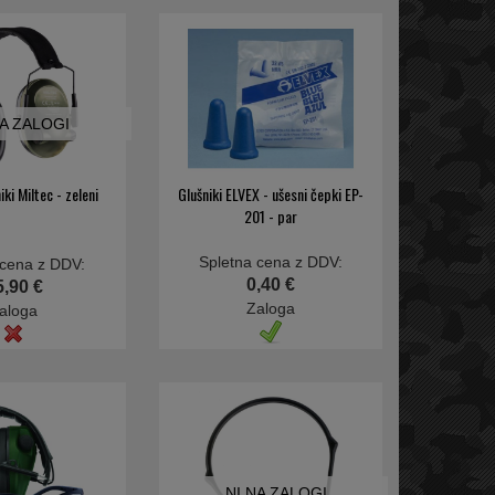
NA ZALOGI
iki Miltec - zeleni
Glušniki ELVEX - ušesni čepki EP-
201 - par
Spletna cena z DDV:
 cena z DDV:
0,40 €
5,90 €
Zaloga
aloga
NI NA ZALOGI