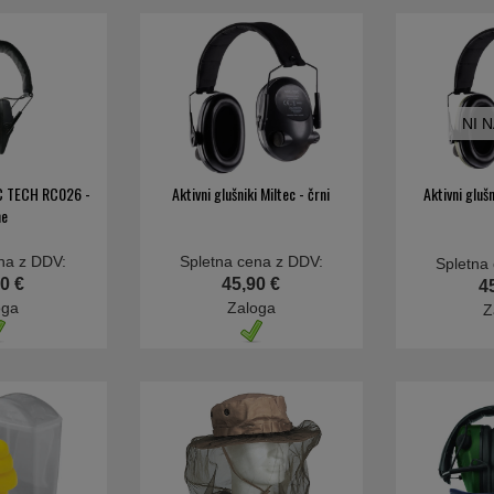
NI 
 RC TECH RC026 -
Aktivni glušniki Miltec - črni
Aktivni glušn
ne
na z DDV:
Spletna cena z DDV:
Spletna
0 €
45,90 €
4
oga
Zaloga
Z