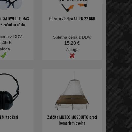
iki CALDWELL E-MAX
Glušniki zložljivi ALLEN 22 NNR
 + zaščitna očala
 cena z DDV:
Spletna cena z DDV:
1,46 €
15,20 €
aloga
Zaloga
i Miltec črni
Zaščita MILTEC MOSQUITO proti
komarjem dvojna