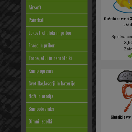
Airsoft
Glušniki na vrvici
Paintball
s ška
Lokostreli, loki in pribor
Spletna ce
3,6
Frače in pribor
Zal
Torbe, etui in nahrbtniki
Kamp oprema
Svetilke,laserji in baterije
Noži in orodja
Samoobramba
Glušniki z vrv
Dimni izdelki