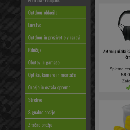
Prehrana - Foodpack
Outdoor oblačila
Lovstvo
Outdoor in preživetje v naravi
Ribičija
Aktivni glušniki
čr
Obutev in gamaše
Spletna ce
Optika, kamere in montaže
58,0
Zal
Orožje in ostala oprema
Strelivo
Signalno orožje
Zračno orožje