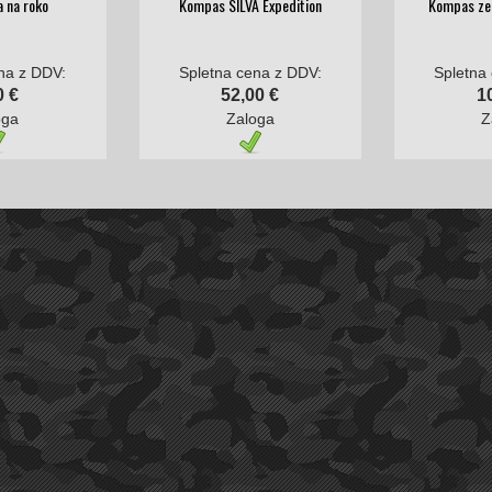
 na roko
Kompas SILVA Expedition
Kompas ze
na z DDV:
Spletna cena z DDV:
Spletna
0 €
52,00 €
1
oga
Zaloga
Z