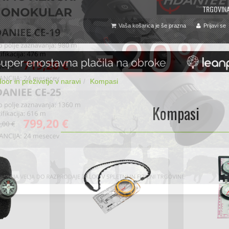
TRGOVIN
Vaša košarica je še prazna
Prijavi se
oor in preživetje v naravi
Kompasi
Kompasi