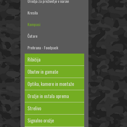
Orodja za preživetje v naravi
Kresila
Kompasi
Čutare
Prehrana - Foodpack
Ribičija
Obutev in gamaše
Optika, kamere in montaže
Orožje in ostala oprema
Strelivo
Signalno orožje