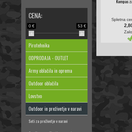
Kompas za
CENA:
Spletna ce
2,8
0 €
53 €
Zal
Pirotehnika
ODPRODAJA - OUTLET
Army oblačila in oprema
Outdoor oblačila
Lovstvo
Outdoor in preživetje v naravi
Seti za preživetje v naravi