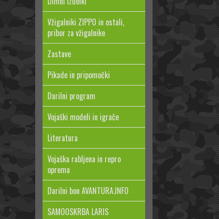
Dimni izdelki
Vžigalniki ZIPPO in ostali,
pribor za vžigalnike
Zastave
Pikade in pripomočki
Darilni program
Vojaški modeli in igrače
Literatura
Vojaška rabljena in repro
oprema
Darilni bon AVANTURA.INFO
SAMOOSKRBA LARIS