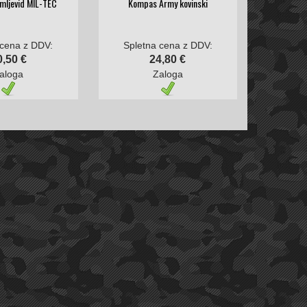
mljevid MIL-TEC
Kompas Army kovinski
 cena z DDV:
Spletna cena z DDV:
0,50 €
24,80 €
aloga
Zaloga