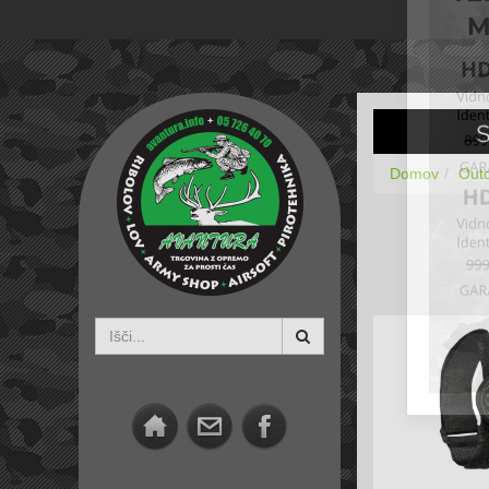
Domov
Outd