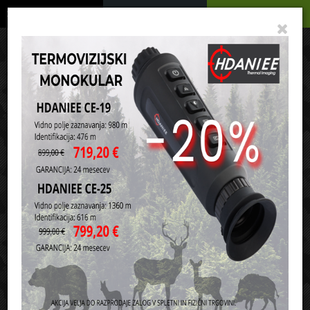
Podrobno
Menu
Košarica
Vaša košarica je še prazna
sl
en
it
hr
de
Domov
Ribičija
Pripomočki za krmljenje/Frače
Razvrsti po:
ceni
nazivu