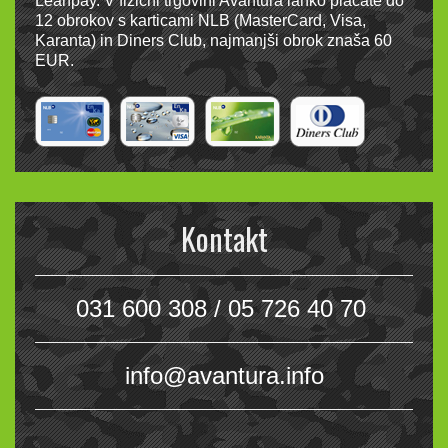
Leanpay. V fizični trgovini Avantura lahko plačate do
12 obrokov s karticami NLB (MasterCard, Visa,
Karanta) in Diners Club, najmanjši obrok znaša 60
EUR.
Kontakt
031 600 308 / 05 726 40 70
info@avantura.info