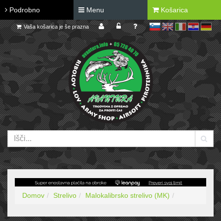
Podrobno
Menu
Košarica
Vaša košarica je še prazna
sl
en
it
hr
de
Domov
Strelivo
Malokalibrsko strelivo (MK)