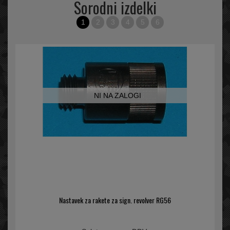
Sorodni izdelki
1
2
3
4
5
6
NI NA ZALOGI
Nastavek za rakete za sign. revolver RG56