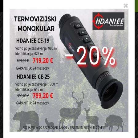
Podrobno
Menu
Košarica
Vaša košarica je še prazna
sl
en
it
hr
de
Domov
Signalno orožje
Dodatki za signalne pištole