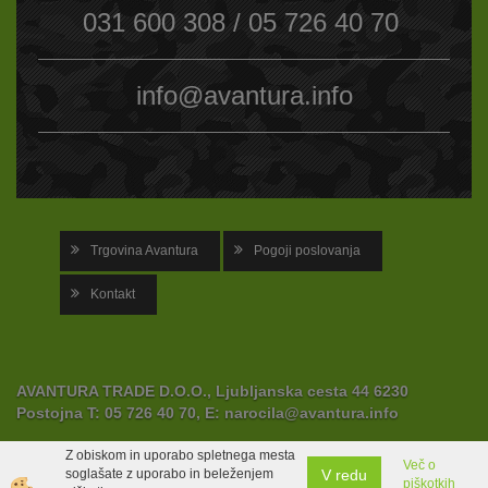
031 600 308 / 05 726 40 70
info@avantura.info
Trgovina Avantura
Pogoji poslovanja
Kontakt
AVANTURA TRADE D.O.O., Ljubljanska cesta 44 6230
Postojna
T:
05 726 40 70,
E:
narocila@avantura.info
Z obiskom in uporabo spletnega mesta
Več o
V redu
soglašate z uporabo in beleženjem
piškotkih
Izdelava spletne trgovine