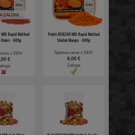
NA ZALOGI
R MIX Rapid Method
Peleti BENZAR MIX Rapid Method
n Rakci - 600g
Sladek Mango - 600g
Spletna cena z DDV:
 cena z DDV:
6,00 €
,00 €
Zaloga
aloga
R MIX Fish-Plum -
Boili BENZAR MIX Halibut-Garlic -