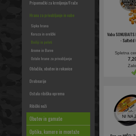
Pripomočki za krmljenje/Frače
Hrana za privabljanje in vabe
Sipka hrana
Vaba SONUBAITS 
Koruza in oreščki
- Saltetd
Boiliji in peleti
Arome in Barve
Spletna ce
Ostale hrane za privabljanje
7,2
Zal
Oblačila, obutev in rokavice
Drobnarije
Ostala ribiška oprema
Ribiški noži
NI NA
Obutev in gamaše
Optika, kamere in montaže
Pop-up MIŠEL 