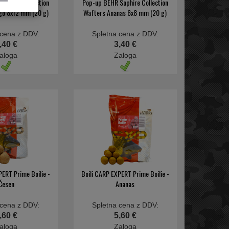
Saphire Collection
Pop-up BEHR Saphire Collection
go 8x12 mm (20 g)
Wafters Ananas 6x8 mm (20 g)
 cena z DDV:
Spletna cena z DDV:
,40 €
3,40 €
aloga
Zaloga
PERT Prime Boilie -
Boili CARP EXPERT Prime Boilie -
Česen
Ananas
 cena z DDV:
Spletna cena z DDV:
,60 €
5,60 €
aloga
Zaloga