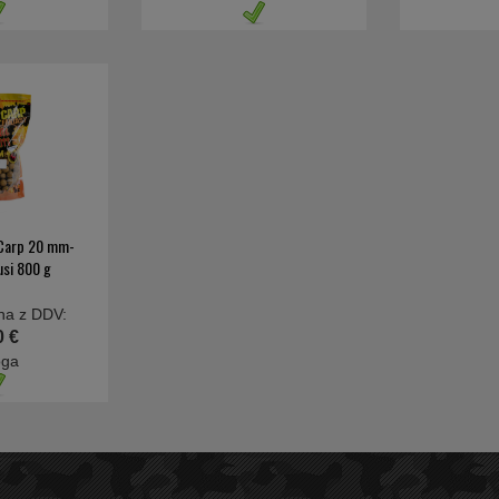
 Carp 20 mm-
kusi 800 g
na z DDV:
0 €
oga