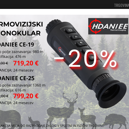
TRGOVIN
Vaša košarica je še prazna
Prijavi se
čija
Hrana za privabljanje in vabe
Boiliji in peleti
Boiliji in peleti