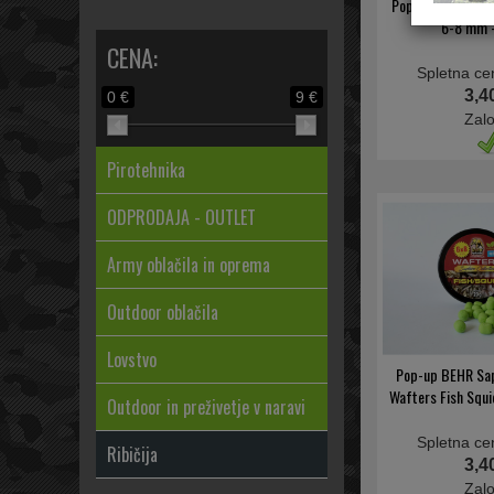
Pop-up BENZOAR 
6-8 mm -
CENA:
Spletna ce
3,4
0 €
9 €
Zal
Pirotehnika
ODPRODAJA - OUTLET
Army oblačila in oprema
Outdoor oblačila
Lovstvo
Pop-up BEHR Sap
Wafters Fish Squ
Outdoor in preživetje v naravi
Spletna ce
Ribičija
3,4
Zal