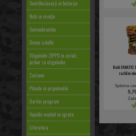
Svetilke,laserji in baterije
Noži in orodja
Samoobramba
Dimni izdelki
Vžigalniki ZIPPO in ostali,
pribor za vžigalnike
Boili FANATIC
različni o
Zastave
Spletna ce
Pikade in pripomočki
5,7
Zal
Darilni program
Vojaški modeli in igrače
Literatura