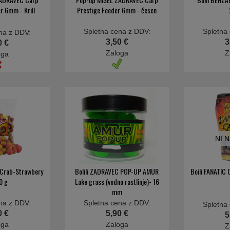
r 6mm - Krill
Prestige Feeder 6mm - česen
Spletna cena z DDV:
Spletna
na z DDV:
3,50 €
3
0 €
Zaloga
Z
oga
NI 
 Crab-Strawbery
Bolili ZADRAVEC POP-UP AMUR
Boili FANATIC
0 g
Lake grass (vodno rastlinje)- 16
mm
na z DDV:
Spletna cena z DDV:
Spletna
0 €
5,90 €
5
oga
Zaloga
Z