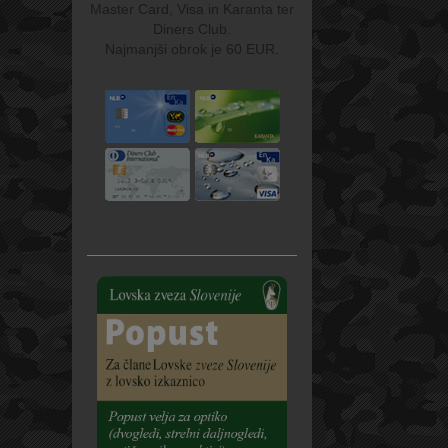
Master Card, Visa in Karanta ter
Diners Club.
Najmanjši obrok je 60 EUR.