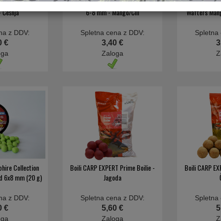
MIX Lake Series
Pop-up BENZOAR MIX Lake Series
Pop-up BEHR 
 Češnja
6-8 mm - Mango/Čili
Wafters Man
na z DDV:
Spletna cena z DDV:
Spletna
0 €
3,40 €
3
oga
Zaloga
Z
hire Collection
Boili CARP EXPERT Prime Boilie -
Boili CARP EX
id 6x8 mm (20 g)
Jagoda
na z DDV:
Spletna cena z DDV:
Spletna
0 €
5,60 €
5
oga
Zaloga
Z