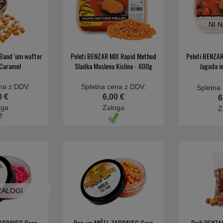
NI 
Band 'um wafter
Peleti BENZAR MIX Rapid Method
Peleti BENZA
 Caramel
Sladka Maslena Kislina - 600g
Jagoda i
na z DDV:
Spletna cena z DDV:
Spletna
0 €
6,00 €
6
oga
Zaloga
Z
 ZALOGI
ZADRAVEC Carp
Pop-up MIŠEL ZADRAVEC Carp
Boili BENZA