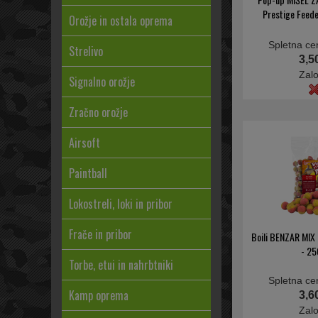
Prestige Feede
Orožje in ostala oprema
Spletna ce
Strelivo
3,5
Zal
Signalno orožje
Zračno orožje
Airsoft
Paintball
Lokostreli, loki in pribor
Frače in pribor
Boili BENZAR MIX
- 25
Torbe, etui in nahrbtniki
Spletna ce
Kamp oprema
3,6
Zal