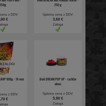
250g
250 g
 cena z DDV:
Spletna cena z DDV:
,60 €
3,60 €
aloga
Zaloga
NA ZALOGI
 CARP 800g - 16 mm
Boili DREAM POP UP - različni
okusi
Spletna cena z DDV:
 cena z DDV:
5,90 €
,70 €
Zaloga
aloga