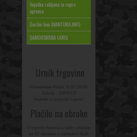
Vojaška rabljena in repro
oprema
Darilni bon AVANTURA.INFO
SAMOOSKRBA LARIS
Urnik trgovine
Ponedeljek-Petek: 8:00-18:00
Sobota : ZAPRTO
Nedelja in prazniki zaprto!
Plačilo na obroke
V trgovini Avantura lahko plačate
do 12 obrokov s karticami NLB: