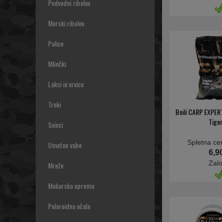
Podvodni ribolov
Morski ribolov
Palice
Mlinčki
Laksi in vrvice
Trnki
Boili CARP EXPERT
Tige
Svinci
Spletna ce
Umetne vabe
6,9
Zal
Mreže
Muharska oprema
Polaroidna očala