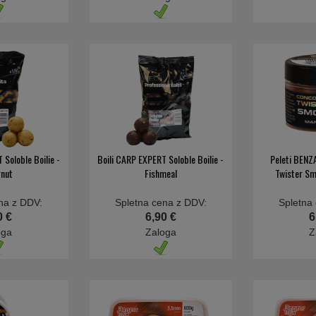
 Soloble Boilie -
Boili CARP EXPERT Soloble Boilie -
Peleti BENZ
rnut
Fishmeal
Twister S
na z DDV:
Spletna cena z DDV:
Spletna
0 €
6,90 €
6
oga
Zaloga
Z