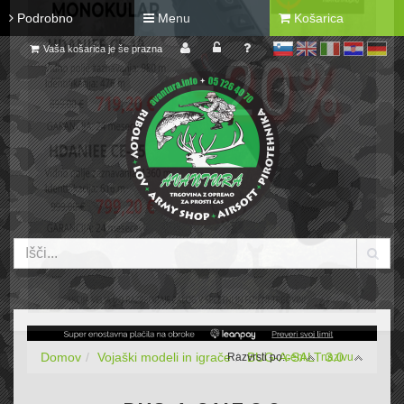
Podrobno
Menu
Košarica
Vaša košarica je še prazna
sl
en
it
hr
de
Domov
Vojaški modeli in igrače
BUG-A-SALT 3.0
Razvrsti po:
ceni
nazivu