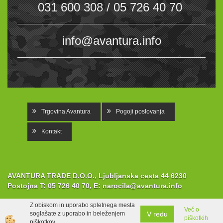
031 600 308 / 05 726 40 70
info@avantura.info
Trgovina Avantura
Pogoji poslovanja
Kontakt
AVANTURA TRADE D.O.O., Ljubljanska cesta 44 6230
Postojna
T:
05 726 40 70,
E:
narocila@avantura.info
Z obiskom in uporabo spletnega mesta
Več o
V redu
soglašate z uporabo in beleženjem
piškotkih
Izdelava spletne trgovine
piškotkov.