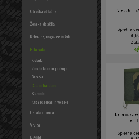
Vrvica 5mm /
Otroška oblačila
Ženska oblačila
Spletna ce
4,6
Rokavice, nogavice in šali
Zal
Pokrivala
Klobuki
Zimske kape in podkape
Baretke
Rute in bandane
Slamniki
Kapa baseball in vojaške
Ostala oprema
Denarnica z ve
wood
Vrvice
Spletna ce
Našitki