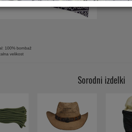
Zaloga
jal: 100% bombaž
alna velikost
Sorodni izdelki