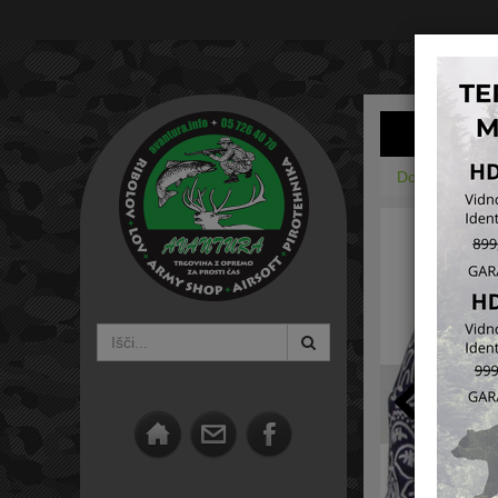
Domov
Army