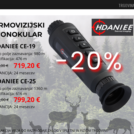
TRGOVIN
Vaša košarica je še prazna
Prijavi se
 oblačila in oprema
Pokrivala
Rute in bandane
Band
Kataloška štev
Vprašaj za iz
Pošlji prijatelj
Spletna 