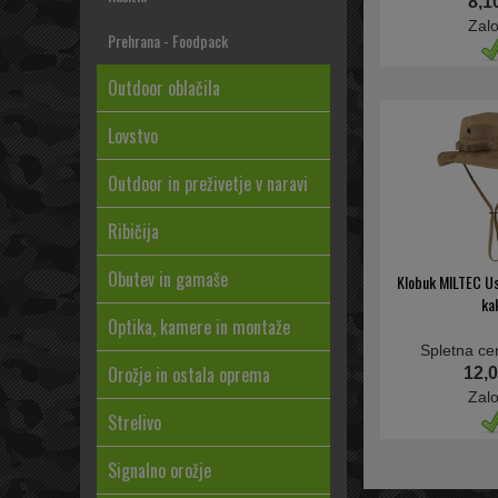
8,1
Zal
Prehrana - Foodpack
Outdoor oblačila
Lovstvo
Outdoor in preživetje v naravi
Ribičija
Obutev in gamaše
Klobuk MILTEC Us
ka
Optika, kamere in montaže
Spletna ce
Orožje in ostala oprema
12,0
Zal
Strelivo
Signalno orožje