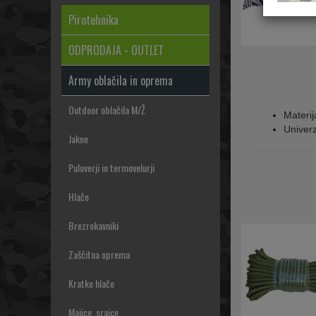
Pirotehnika
ODPRODAJA - OUTLET
Army oblačila in oprema
Outdoor oblačila M/Ž
Materi
Univerz
Jakne
Puloverji in termovelurji
Hlače
Brezrokavniki
Zaščitna oprema
Kratke hlače
Majice, srajce