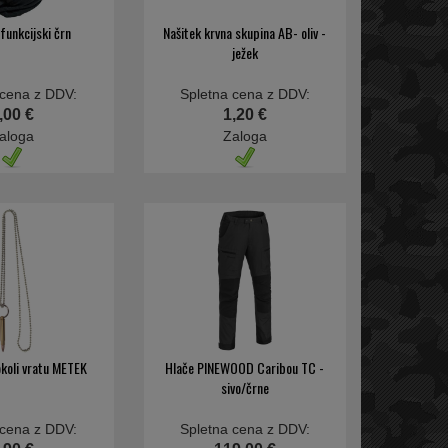
funkcijski črn
Našitek krvna skupina AB- oliv -
ježek
 cena z DDV:
Spletna cena z DDV:
,00 €
1,20 €
aloga
Zaloga
okoli vratu METEK
Hlače PINEWOOD Caribou TC -
sivo/črne
 cena z DDV:
Spletna cena z DDV: