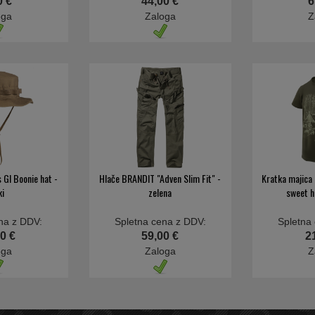
0 €
44,00 €
6
oga
Zaloga
Z
 GI Boonie hat -
Hlače BRANDIT "Adven Slim Fit" -
Kratka majic
ki
zelena
sweet h
na z DDV:
Spletna cena z DDV:
Spletna
0 €
59,00 €
2
oga
Zaloga
Z