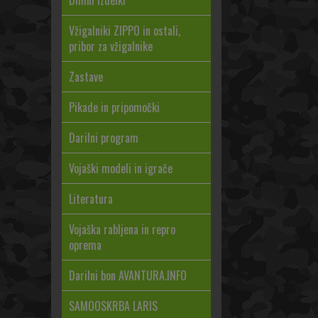
Dimni izdelki
Vžigalniki ZIPPO in ostali,
pribor za vžigalnike
Zastave
Pikade in pripomočki
Darilni program
Vojaški modeli in igrače
Literatura
Vojaška rabljena in repro
oprema
Darilni bon AVANTURA.INFO
SAMOOSKRBA LARIS