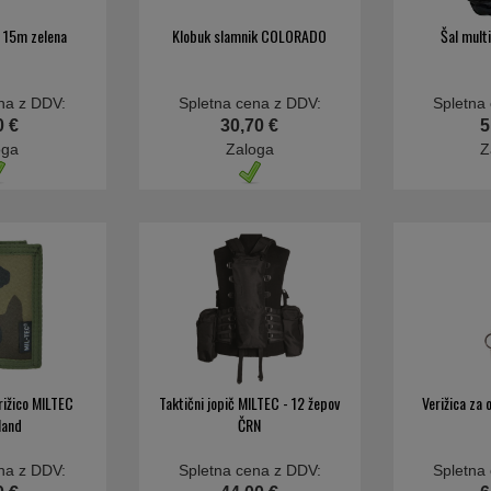
 15m zelena
Klobuk slamnik COLORADO
Šal multi
na z DDV:
Spletna cena z DDV:
Spletna
0 €
30,70 €
5
oga
Zaloga
Z
rižico MILTEC
Taktični jopič MILTEC - 12 žepov
Verižica za 
land
ČRN
na z DDV:
Spletna cena z DDV:
Spletna