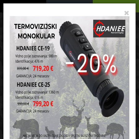
Podrobno
Menu
Košarica
Vaša košarica je še prazna
sl
en
it
hr
de
Domov
Orožje in ostala oprema
Ostala oprema