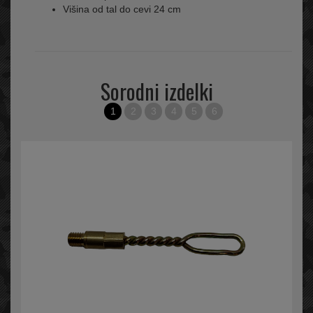
Višina od tal do cevi 24 cm
Sorodni izdelki
1
2
3
4
5
6