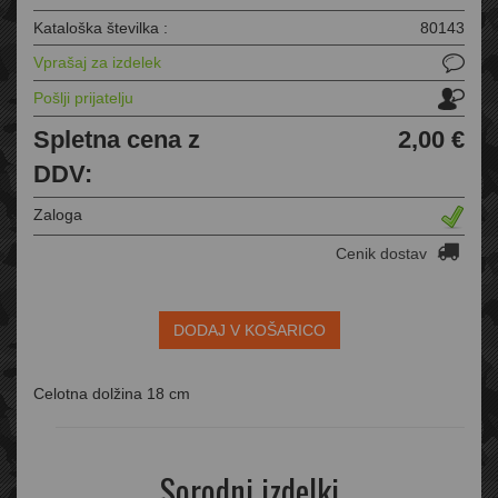
Kataloška številka :
80143
Vprašaj za izdelek
Pošlji prijatelju
Spletna cena z
2,00 €
DDV:
Zaloga
Cenik dostav
DODAJ V KOŠARICO
Celotna dolžina 18 cm
Sorodni izdelki