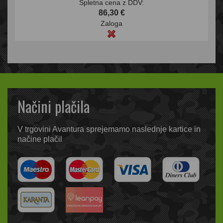
Spletna cena z DDV:
86,30 €
Zaloga
Načini plačila
V trgovini Avantura sprejemamo naslednje kartice in
načine plačil