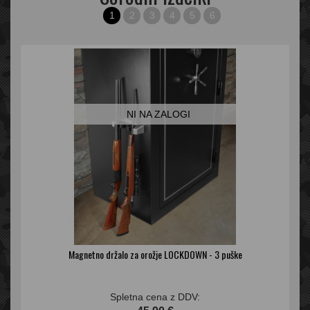
1
2
3
4
5
6
NI NA ZALOGI
Magnetno držalo za orožje LOCKDOWN - 3 puške
Spletna cena z DDV: