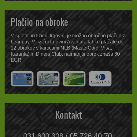
Plačilo na obroke
V spletni in fizični trgovini je možno obročno plačilo z
Leanpay. V fizični trgovini Avantura lahko plačate do
12 obrokov s karticami NLB (MasterCard, Visa,
Karanta) in Diners Club, najmanjši obrok znaša 60
EUR.
Kontakt
031 600 308 / 05 726 40 70