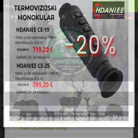
Podrobno
Menu
Košarica
Vaša košarica je še prazna
sl
en
it
hr
de
Domov
Orožje in ostala oprema
Pribor za čiščenje orožja