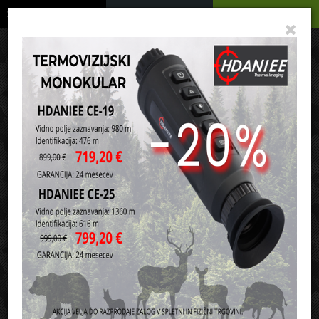
Podrobno
Menu
Košarica
Vaša košarica je še prazna
sl
en
it
hr
de
Domov
Orožje in ostala oprema
Pribor za čiščenje orožja
Olja in spreji za orožje