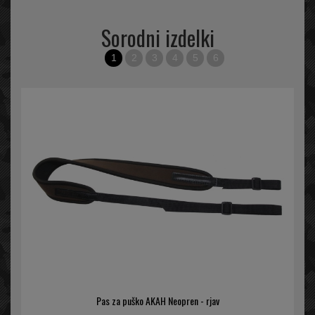
Sorodni izdelki
1
2
3
4
5
6
Pas za puško AKAH Neopren - rjav