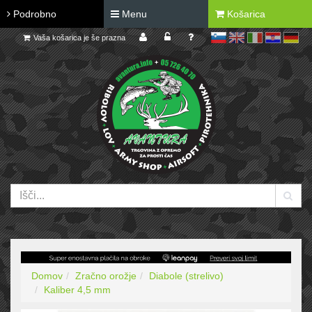
Podrobno
Menu
Košarica
Vaša košarica je še prazna
sl
en
it
hr
de
Domov
Zračno orožje
Diabole (strelivo)
Kaliber 4,5 mm