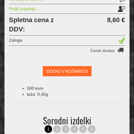
Pošlji prijatelju
Spletna cena z
8,60 €
DDV:
Zaloga
Cenik dostav
DODAJ V KOŠARICO
500 kom
teža: 0,45g
Sorodni izdelki
1
2
3
4
5
6