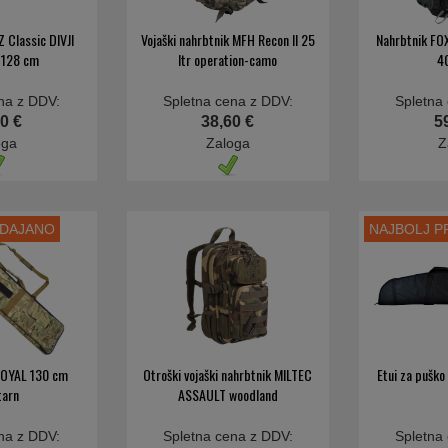
Z Classic DIVJI
Vojaški nahrbtnik MFH Recon II 25
Nahrbtnik F
 128 cm
ltr operation-camo
40
na z DDV:
Spletna cena z DDV:
Spletna
0 €
38,60 €
5
oga
Zaloga
Z
ODAJANO
NAJBOLJ 
 ROYAL 130 cm
Otroški vojaški nahrbtnik MILTEC
Etui za pušk
tarn
ASSAULT woodland
na z DDV:
Spletna cena z DDV:
Spletna