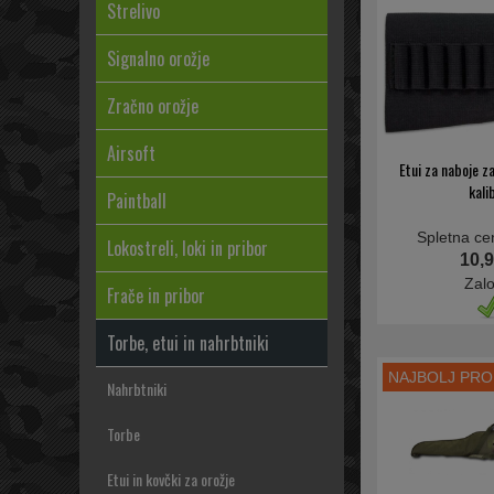
Strelivo
Signalno orožje
Zračno orožje
Airsoft
Etui za naboje z
kali
Paintball
Spletna ce
Lokostreli, loki in pribor
10,9
Zal
Frače in pribor
Torbe, etui in nahrbtniki
NAJBOLJ PR
Nahrbtniki
Torbe
Etui in kovčki za orožje