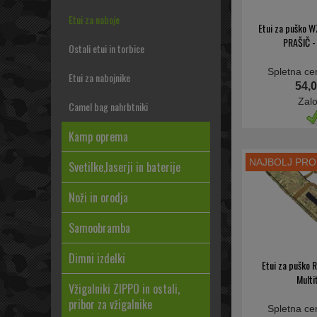
Etui za naboje
Etui za puško W
PRAŠIČ -
Ostali etui in torbice
Spletna ce
Etui za nabojnike
54,0
Zal
Camel bag nahrbtniki
Kamp oprema
NAJBOLJ PR
Svetilke,laserji in baterije
Noži in orodja
Samoobramba
Dimni izdelki
Etui za puško
Multi
Vžigalniki ZIPPO in ostali,
pribor za vžigalnike
Spletna ce