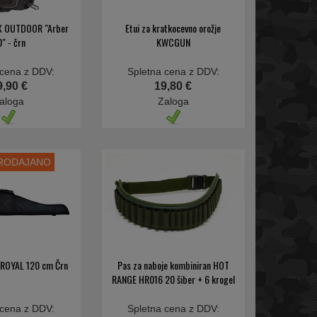
OX OUTDOOR "Arber
Etui za kratkocevno orožje
" - črn
KWCGUN
 cena z DDV:
Spletna cena z DDV:
9,90 €
19,80 €
aloga
Zaloga
PRODAJANO
o ROYAL 120 cm Črn
Pas za naboje kombiniran HOT
RANGE HR016 20 šiber + 6 krogel
 cena z DDV:
Spletna cena z DDV: