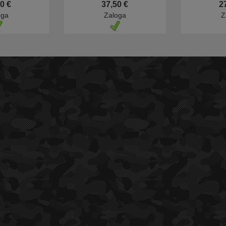
0 €
37,50 €
2
oga
Zaloga
Z