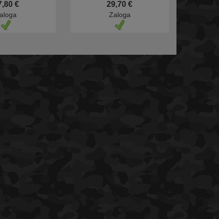
7,80 €
29,70 €
aloga
Zaloga