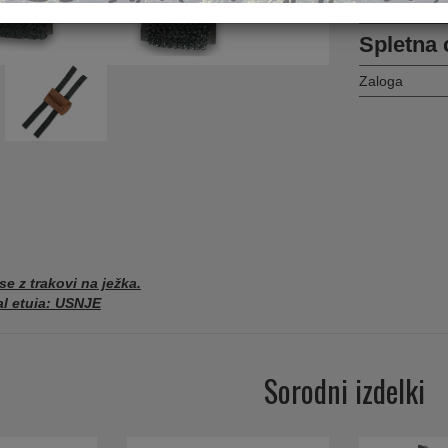
Pošlji prijatelj
Spletna 
Zaloga
 se z trakovi na ježka.
al etuia: USNJE
Sorodni izdelki