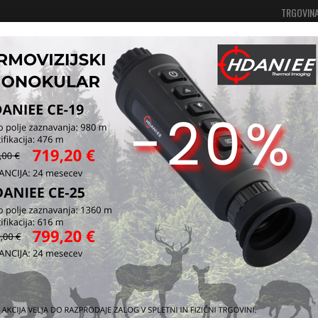
TRGOVIN
Vaša košarica je še prazna
Prijavi se
e, etui in nahrbtniki
Etui za naboje
Etui
kombi
NI NA ZALOGI
Etui, ki se ga
Kapaciteta dva
Kataloška štev
Vprašaj za iz