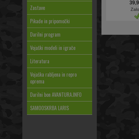
39,9
Zastave
Zal
Pikade in pripomočki
Darilni program
Vojaški modeli in igrače
Literatura
Vojaška rabljena in repro
oprema
Darilni bon AVANTURA.INFO
SAMOOSKRBA LARIS