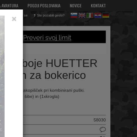
A AVANTURA
POGOJI POSLOVANJA
NOVICE
KONTAKT
Registriraj se
Ste pozabili geslo?
sl
en
it
hr
de
 za naboje HUETTER
niran za bokerico
 pričvrsti na zakopišček pri kombinirani puški.
 naboja (1x šibe) in (1xkrogla)
ilka :
58030
delek