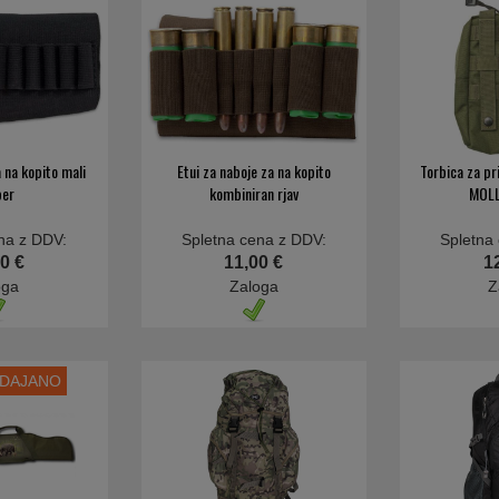
a na kopito mali
Etui za naboje za na kopito
Torbica za pri
ber
kombiniran rjav
MOLL
na z DDV:
Spletna cena z DDV:
Spletna
0 €
11,00 €
1
oga
Zaloga
Z
ODAJANO