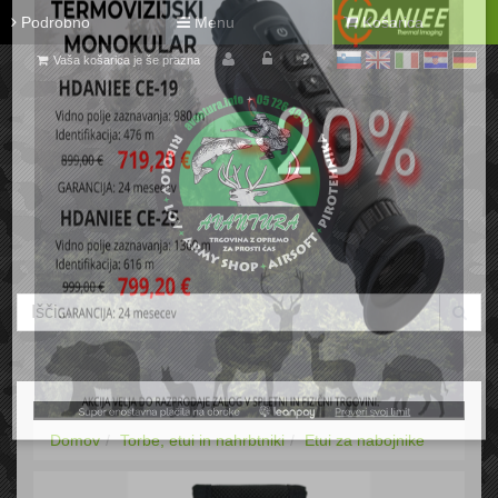
Podrobno
Menu
Košarica
Vaša košarica je še prazna
sl
en
it
hr
de
Domov
Torbe, etui in nahrbtniki
Etui za nabojnike