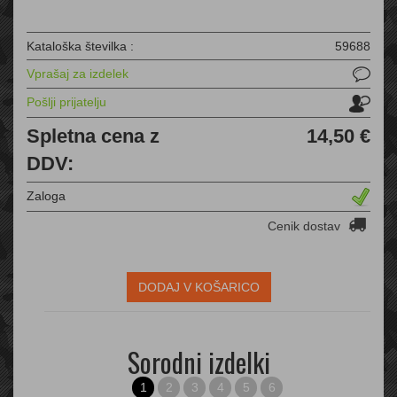
Kataloška številka :
59688
Vprašaj za izdelek
Pošlji prijatelju
Spletna cena z
14,50 €
DDV:
Zaloga
Cenik dostav
DODAJ V KOŠARICO
Sorodni izdelki
1
2
3
4
5
6