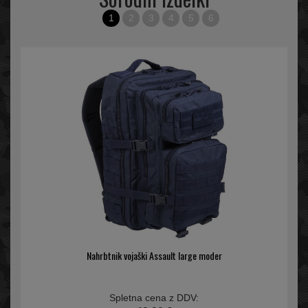
1
2
3
4
5
6
Nahrbtnik vojaški Assault large moder
Spletna cena z DDV: