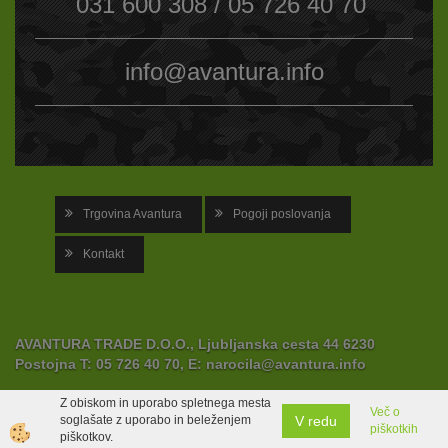
031 600 308 / 05 726 40 70
info@avantura.info
Trgovina Avantura
Pogoji poslovanja
Kontakt
AVANTURA TRADE D.O.O., Ljubljanska cesta 44 6230
Postojna
T:
05 726 40 70,
E:
narocila@avantura.info
Z obiskom in uporabo spletnega mesta
Več o
V redu
soglašate z uporabo in beleženjem
piškotkih
Izdelava spletne trgovine
piškotkov.