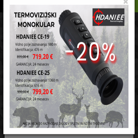
Podrobno
Menu
Košarica
Vaša košarica je še prazna
sl
en
it
hr
de
Domov
Torbe, etui in nahrbtniki
Etui in kovčki za orožje
Etui za dolgocevno orožje