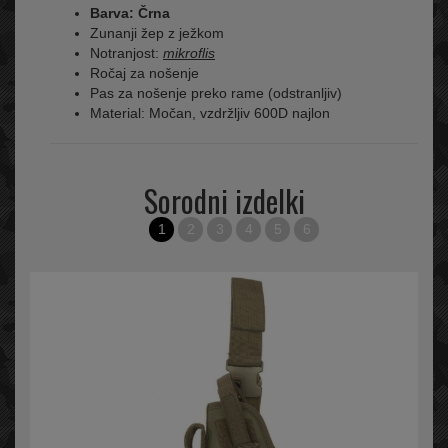
Barva: Črna
Zunanji žep z ježkom
Notranjost:
mikroflis
Ročaj za nošenje
Pas za nošenje preko rame (odstranljiv)
Material: Močan, vzdržljiv 600D najlon
Sorodni izdelki
1
2
3
4
5
6