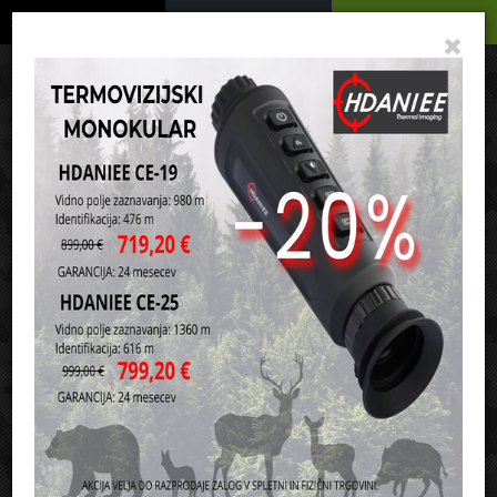
Podrobno
Menu
Košarica
Vaša košarica je še prazna
sl
en
it
hr
de
Domov
Torbe, etui in nahrbtniki
Etui in kovčki za orožje
Etui za dolgocevno orožje