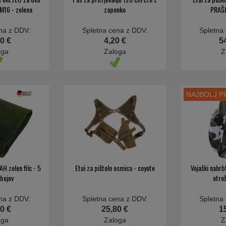
M16 - zelena
zaponko
PRAŠI
na z DDV:
Spletna cena z DDV:
Spletna
0 €
4,20 €
5
oga
Zaloga
Z
NAJBOLJ 
AH zelen filc - 5
Etui za pištolo osmica - coyote
Vojaški nahr
bojev
otro
na z DDV:
Spletna cena z DDV:
Spletna
0 €
25,80 €
1
oga
Zaloga
Z