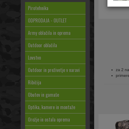
Pirotehnika
ODPRODAJA - OUTLET
Army oblačila in oprema
Outdoor oblačila
Lovstvo
Outdoor in preživetje v naravi
za 2 na
primere
Ribičija
Obutev in gamaše
Optika, kamere in montaže
Orožje in ostala oprema