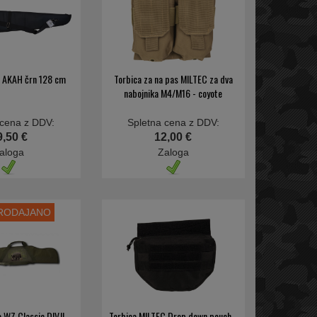
o AKAH črn 128 cm
Torbica za na pas MILTEC za dva
nabojnika M4/M16 - coyote
 cena z DDV:
Spletna cena z DDV:
9,50 €
12,00 €
aloga
Zaloga
PRODAJANO
o WZ Classic DIVJI
Torbica MILTEC Drop down pouch -