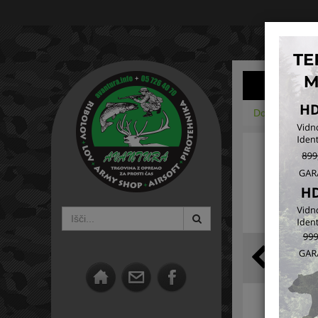
Domov
Torb