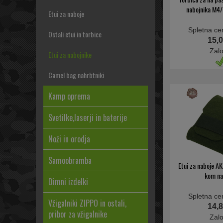
nabojnika M4/
Etui za naboje
Spletna ce
Ostali etui in torbice
15,0
Zal
Etui za nabojnike
Camel bag nahrbtniki
Kamp oprema
Svetilke,laserji in baterije
Noži in orodja
Samoobramba
Etui za naboje AK
kom na
Dimni izdelki
Spletna ce
Vžigalniki ZIPPO in ostali,
14,8
pribor za vžigalnike
Zal