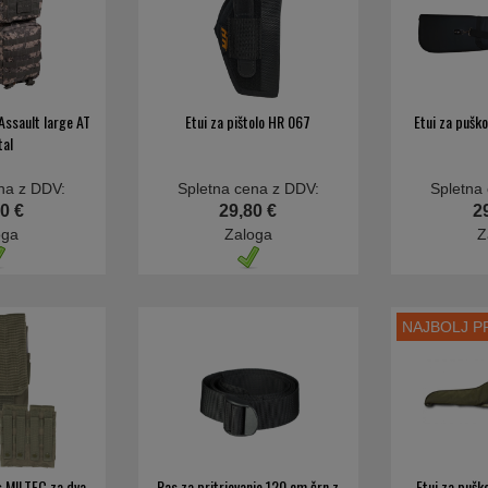
 Assault large AT
Etui za pištolo HR 067
Etui za pušk
tal
na z DDV:
Spletna cena z DDV:
Spletna
0 €
29,80 €
2
oga
Zaloga
Z
NAJBOLJ 
s MILTEC za dva
Pas za pritrjevanje 120 cm črn z
Etui za pušk