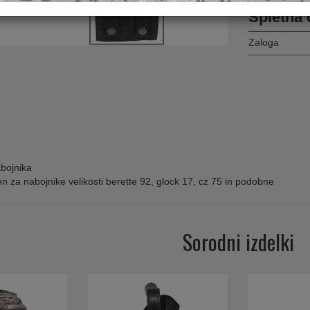
Spletna 
Zaloga
bojnika
n za nabojnike velikosti berette 92, glock 17, cz 75 in podobne
Sorodni izdelki