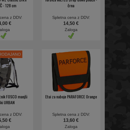
Č - 128 cm
črna
 cena z DDV:
Spletna cena z DDV:
4,00 €
14,50 €
aloga
Zaloga
PRODAJANO
btnik FOSCO manjši
Etui za naboje PARAFORCE Orange
ški URBAN
 cena z DDV:
Spletna cena z DDV:
5,50 €
13,60 €
aloga
Zaloga