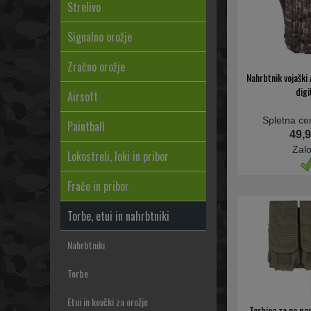
Strelivo
Signalno orožje
Zračno orožje
Nahrbtnik vojaški
digi
Airsoft
Spletna ce
Paintball
49,9
Zal
Lokostreli, loki in pribor
Frače in pribor
Torbe, etui in nahrbtniki
Nahrbtniki
Torbe
Etui in kovčki za orožje
Torbica za na pa