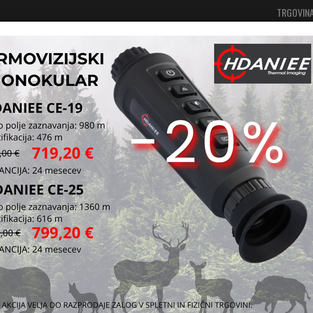
TRGOVIN
Vaša košarica je še prazna
Prijavi se
e, etui in nahrbtniki
Etui za nabojnike
Etui 
2 nab
Etui za nabojn
Kataloška štev
Vprašaj za iz
Pošlji prijatelj