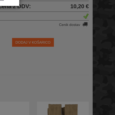
cena z DDV:
10,20 €
Cenik dostav
DODAJ V KOŠARICO