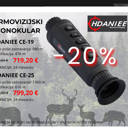
TRGOVIN
Vaša košarica je še prazna
Prijavi se
tev in gamaše
Gamaše
gamaše
Gamaš
Gamaše za zaš
elastika.
Kataloška štev
Vprašaj za iz
Pošlji prijatelj