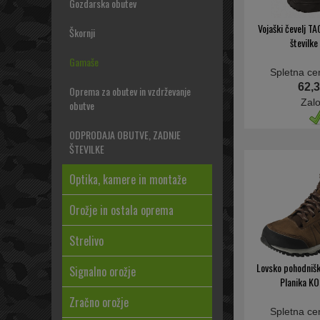
Gozdarska obutev
Vojaški čevelj T
Škornji
številke
Gamaše
Spletna ce
62,3
Oprema za obutev in vzdrževanje
Zal
obutve
ODPRODAJA OBUTVE, ZADNJE
ŠTEVILKE
Optika, kamere in montaže
Orožje in ostala oprema
Strelivo
Lovsko pohodniški
Signalno orožje
Planika KO
Zračno orožje
Spletna ce