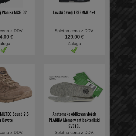
lj Planika MCB 32
Lovski čevelj TREEMME 4x4
 cena z DDV:
Spletna cena z DDV:
4,00 €
129,00 €
aloga
Zaloga
j MILTEC Squad 2,5
Anatomsko oblikovan vložek
h Coyote
PLANIKA Memory antibakterijski
SVETEL
 cena z DDV:
Spletna cena z DDV: