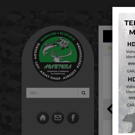
Domov
Obu