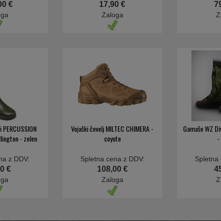
00 €
17,90 €
7
oga
Zaloga
Z
nji PERCUSSION
Vojaški čevelj MILTEC CHIMERA -
Gamaše WZ Div
lington - zelen
coyote
-
na z DDV:
Spletna cena z DDV:
Spletna
0 €
108,00 €
4
oga
Zaloga
Z