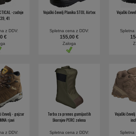
ACTICAL -zadnje
Vojaški čevelj Planika STOL Airtex
Vojaški čeve
 39, 41
na z DDV:
Spletna cena z DDV:
Spletna
0 €
155,00 €
15
oga
Zaloga
Z
 čevelj - gojzar
Torba za prenos gumijastih
Vojaški čevel
MNA rjavi
škornjev PERC zelena
inc
na z DDV:
Spletna cena z DDV:
Spletna