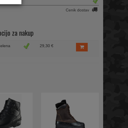
Cenik dostav
pcijo za nakup
zelena
29,30 €