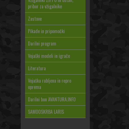
Vžigalniki ZIPPO in ostali,
pribor za vžigalnike
Zastave
Pikade in pripomočki
Darilni program
Vojaški modeli in igrače
Literatura
Vojaška rabljena in repro
oprema
Darilni bon AVANTURA.INFO
SAMOOSKRBA LARIS