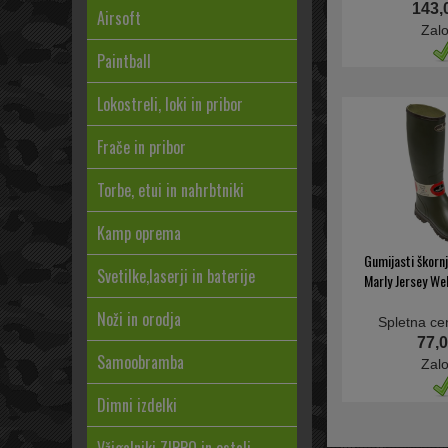
143,
Airsoft
Zal
Paintball
Lokostreli, loki in pribor
Frače in pribor
Torbe, etui in nahrbtniki
Kamp oprema
Gumijasti škor
Svetilke,laserji in baterije
Marly Jersey Wel
Noži in orodja
Spletna ce
77,0
Samoobramba
Zal
Dimni izdelki