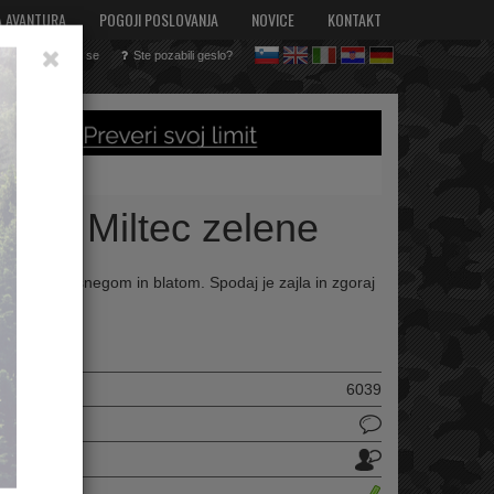
A AVANTURA
POGOJI POSLOVANJA
NOVICE
KONTAKT
Registriraj se
Ste pozabili geslo?
sl
en
it
hr
de
e - Miltec zelene
čito pred snegom in blatom. Spodaj je zajla in zgoraj
ilka :
6039
delek
u