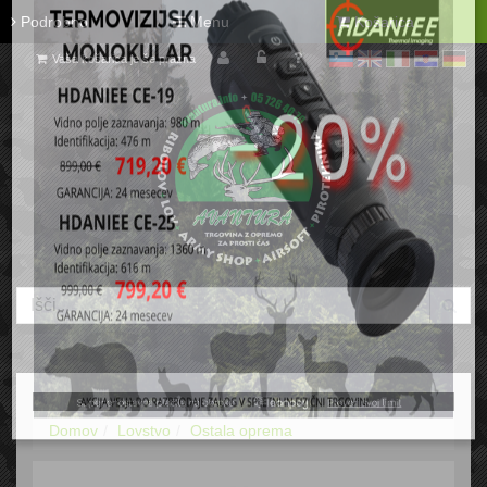
Podrobno
Menu
Košarica
Vaša košarica je še prazna
sl
en
it
hr
de
Domov
Lovstvo
Ostala oprema