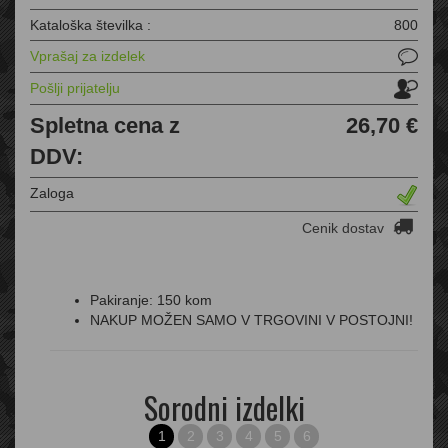
Kataloška številka :
800
Vprašaj za izdelek
Pošlji prijatelju
Spletna cena z
26,70 €
DDV:
Zaloga
Cenik dostav
Pakiranje: 150 kom
NAKUP MOŽEN SAMO V TRGOVINI V POSTOJNI!
Sorodni izdelki
1
2
3
4
5
6