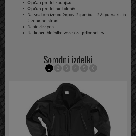
Ojačan predel zadnjice
Ojačan predel na kolenih
Na vsakem izmed žepov 2 gumba - 2 žepa na riti in
2 žepa na strani
Nastavljiv pas
Na koncu hlačnika vrvica za prilagoditev
Sorodni izdelki
1
2
3
4
5
6