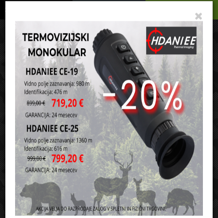
Podrobno
Menu
Košarica
Vaša košarica je še prazna
sl
en
it
hr
de
Domov
Army oblačila in oprema
Hlače
Typ BDU