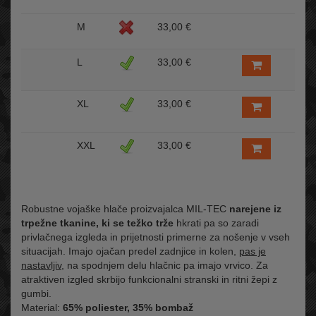
M
33,00 €
L
33,00 €
XL
33,00 €
XXL
33,00 €
Robustne vojaške hlače proizvajalca MIL-TEC
narejene iz
trpežne tkanine, ki se težko trže
hkrati pa so zaradi
privlačnega izgleda in prijetnosti primerne za nošenje v vseh
situacijah. Imajo ojačan predel zadnjice in kolen,
pas je
nastavljiv
, na spodnjem delu hlačnic pa imajo vrvico. Za
atraktiven izgled skrbijo funkcionalni stranski in ritni žepi z
gumbi.
Material:
65% poliester, 35% bombaž