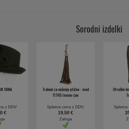
Sorodni izdelki
AJK SRNA
Trakovi za nošenje ptičev - mod
Otroške lo
11765 temno rjav
T
na z DDV:
Spletna cena z DDV:
Spletna
0 €
19,50 €
3
oga
Zaloga
Z