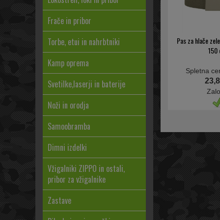
Frače in pribor
Pas za hlače zele
Torbe, etui in nahrbtniki
150
Kamp oprema
Spletna ce
23,8
Svetilke,laserji in baterije
Zal
Noži in orodja
Samoobramba
Dimni izdelki
Vžigalniki ZIPPO in ostali,
pribor za vžigalnike
Zastave