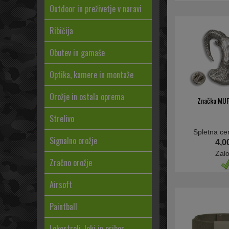
Outdoor in preživetje v naravi
Ribičija
Obutev in gamaše
Optika, kamere in montaže
Orožje in ostala oprema
Značka MUF
Strelivo
Spletna ce
Signalno orožje
4,0
Zal
Zračno orožje
Airsoft
Paintball
Lokostreli, loki in pribor