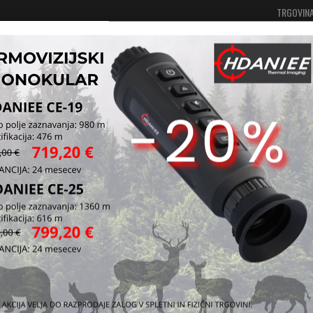
TRGOVIN
Vaša košarica je še prazna
Prijavi se
tvo
Pokrivala
Klobuki
Klob
Lovski klobuk 
Kataloška štev
Vprašaj za iz
Pošlji prijatelj
Zaloga