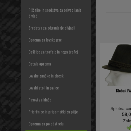
Piščalke in sredstva za privabljanje
divjadi
Sredstva za odganjanje divjadi
Oprema za lovske pse
Deščice za trofeje in nega trofej
Ostala oprema
Lovske značke in obeski
Lovski stoli in palice
Klobuk P
Pasovi za hlače
Spletna ce
Prisrčnice in pripomočki za pitje
58,0
Zal
Oprema za po odstrelu