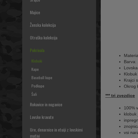
Majice
Ženska kolekcija
Otroška kolekcija
Pokrivala
Materia
Klobuki
Barva:
Lovska
Kape
Klobuk
Baseball kape
Krajci 
Podkape
Okrog k
Šali
*** tri zvezdice
Rokavice in nogavice
100% vo
klobuk
Lovske kravate
inpreg
znojnic
Ure, denarnice in etuiji z lovskimi
vsi nar
motivi