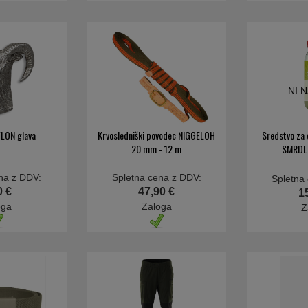
NI 
LON glava
Krvosledniški povodec NIGGELOH
Sredstvo za 
20 mm - 12 m
SMRDLI
na z DDV:
Spletna cena z DDV:
Spletna
0 €
47,90 €
1
oga
Zaloga
Z