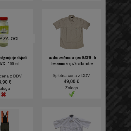
NA ZALOGI
odganjanje divjadi
Lovska svečana srajca JAGER - k
VC - 100 ml
lovskemu kroju/kratki rokav
Spletna cena z DDV:
 cena z DDV:
49,00 €
5,90 €
Zaloga
aloga