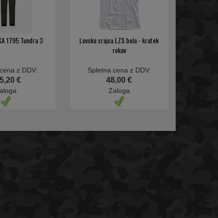
KA 1795 Tundra 3
Lovska srajca LZS bela - kratek
rokav
 cena z DDV:
Spletna cena z DDV:
5,20 €
48,00 €
aloga
Zaloga