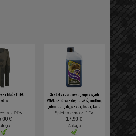
vske hlače PERC
Sredstvo za privabljanje divjadi
radtion
VNADEX Sliva - divji prašić, muflon,
jelen, damjek, jazbec, lisica, kuna
 cena z DDV:
Spletna cena z DDV:
5,00 €
17,90 €
aloga
Zaloga