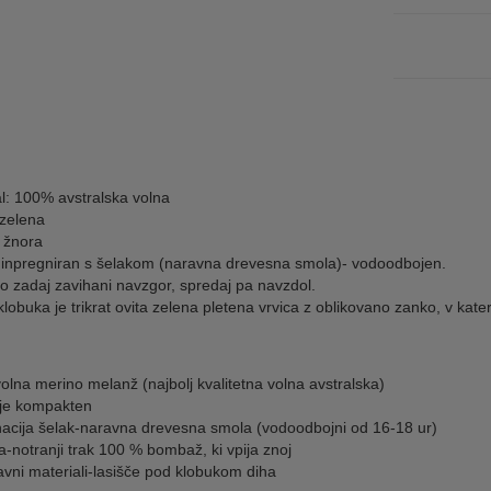
l: 100% avstralska volna
 zelena
 žnora
 inpregniran s šelakom (naravna drevesna smola)- vodoodbojen.
so zadaj zavihani navzgor, spredaj pa navzdol.
lobuka je trikrat ovita zelena pletena vrvica z oblikovano zanko, v kate
lna merino melanž (najbolj kvalitetna volna avstralska)
 je kompakten
nacija šelak-naravna drevesna smola (vodoodbojni od 16-18 ur)
a-notranji trak 100 % bombaž, ki vpija znoj
avni materiali-lasišče pod klobukom diha