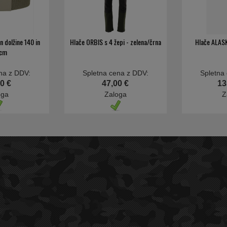
n dolžine 140 in
Hlače ORBIS s 4 žepi - zelena/črna
Hlače ALAS
 cm
na z DDV:
Spletna cena z DDV:
Spletna
0 €
47,00 €
13
oga
Zaloga
Z