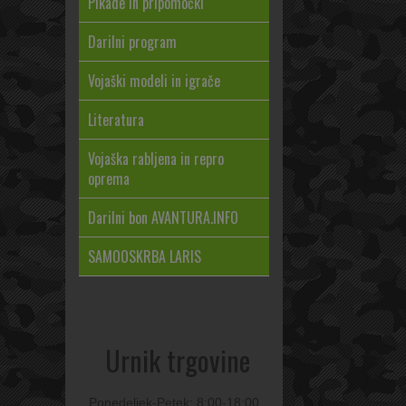
Pikade in pripomočki
Darilni program
Vojaški modeli in igrače
Literatura
Vojaška rabljena in repro
oprema
Darilni bon AVANTURA.INFO
SAMOOSKRBA LARIS
Urnik trgovine
Ponedeljek-Petek: 8:00-18:00