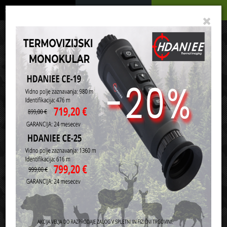
Podrobno
Menu
Košarica
Vaša košarica je še prazna
sl
en
it
hr
de
Domov
Lovstvo
Pokrivala
Klobuki