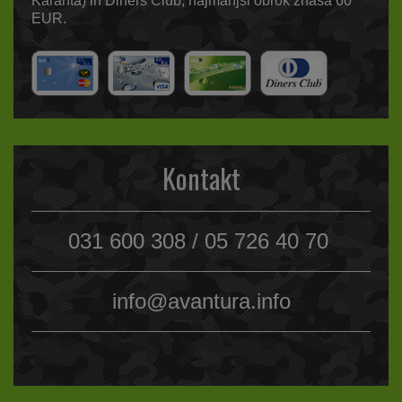
Karanta) in Diners Club, najmanjši obrok znaša 60
EUR.
Kontakt
031 600 308 / 05 726 40 70
info@avantura.info