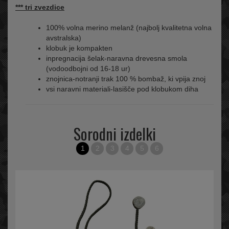
*** tri zvezdice
100% volna merino melanž (najbolj kvalitetna volna
avstralska)
klobuk je kompakten
inpregnacija šelak-naravna drevesna smola
(vodoodbojni od 16-18 ur)
znojnica-notranji trak 100 % bombaž, ki vpija znoj
vsi naravni materiali-lasišče pod klobukom diha
Sorodni izdelki
1
2
3
4
5
6