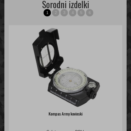
Sorodni izdelki
1
2
3
4
5
6
Kompas Army kovinski