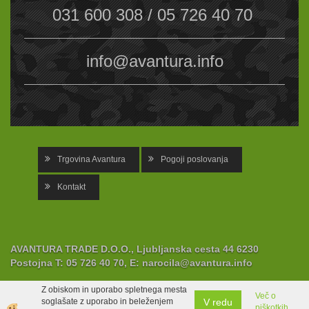
031 600 308 / 05 726 40 70
info@avantura.info
Trgovina Avantura
Pogoji poslovanja
Kontakt
AVANTURA TRADE D.O.O., Ljubljanska cesta 44 6230
Postojna
T:
05 726 40 70,
E:
narocila@avantura.info
Z obiskom in uporabo spletnega mesta
Več o
V redu
soglašate z uporabo in beleženjem
piškotkih