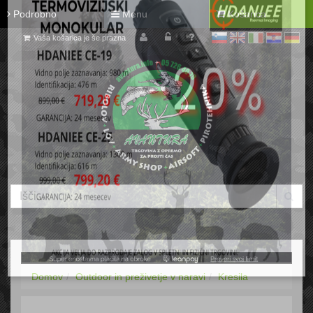
Podrobno
Menu
Košarica
Vaša košarica je še prazna
sl
en
it
hr
de
Domov
Outdoor in preživetje v naravi
Kresila