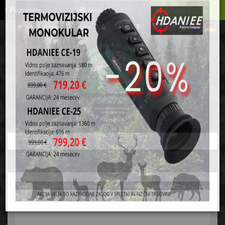
Podrobno
Menu
Košarica
Vaša košarica je še prazna
sl
en
it
hr
de
Domov
Kamp oprema
Šotori, spalne vreče in mreže