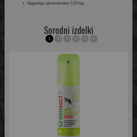
Največja obremenitev 120 kg
Sorodni izdelki
1
2
3
4
5
6